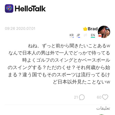
تطبيق تبادل اللغة
Brad
2020.07.01 09:26
KR
JP
EN
AI Grammar Checker
ねね、ずっと前から聞きたいことあるw
なんで日本人の男は外で一人でどっかで待ってる
العربية
時よくゴルフのスイングとかベースボール
のスイングする？ただのくせ？それ何歳から始
まる？違う国でもそのスポーツは流行ってるけ
English
简体中文
ど日本以外見たことないw
繁體中文
Español
21
60
Français
Deutsch
تعليقات