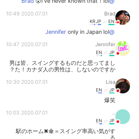
😮I've never known that！lol
@Brad
2020.07.01 10:49
Brad
KR
JP
EN
only in Japan lol
@Jennifer
2020.07.01 10:47
Jennifer
EN
JP
男は皆、スイングするものだと思ってまし
た！カナダ人の男性は、しないのですか？
2020.07.01 10:30
Lisa
EN
JP
爆笑
2020.07.01 10:03
..
EN
JP
駅のホーム✖︎傘＝スイング率高い気がす
る…