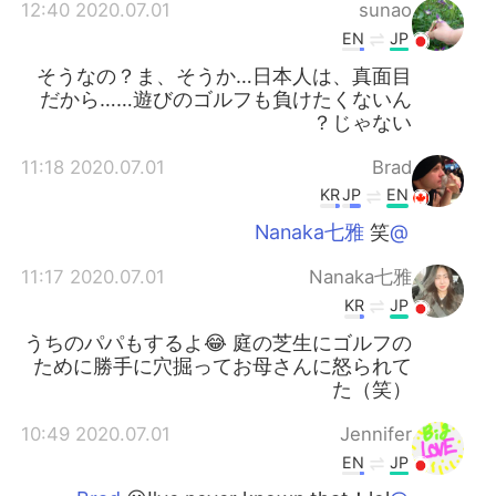
日本語
한국어
2020.07.01 12:40
sunao
EN
JP
Русский
ไทย
そうなの？ま、そうか…日本人は、真面目
だから……遊びのゴルフも負けたくないん
Indonesia
Italiano
じゃない？
2020.07.01 11:18
Brad
Türkçe
Tiếng Việt
KR
JP
EN
Português
笑
@Nanaka七雅
2020.07.01 11:17
Nanaka七雅
KR
JP
うちのパパもするよ😂 庭の芝生にゴルフの
ために勝手に穴掘ってお母さんに怒られて
た（笑）
2020.07.01 10:49
Jennifer
EN
JP