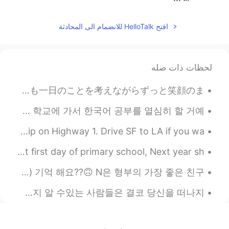
2020.07.01 09:59
Manami
افتح HelloTalk للانضمام الى المحادثة
EN
JP
めっちゃ笑ったwwレジのお会計待ってる
間にやってるお父さんもいるよwwスマホ
لحظات ذات صله
いじる感覚でスイングしてるw
10月25日にめっちゃくっちゃ久しぶりにHTの友達と会った！☺😍(やっと東京で友達できたw) とてもとても楽しかった。一日があっという間に終わっちゃて電車でも一日のことを考えながらずっと笑顔のま...
2020.07.01 09:48
Mia みあ
EN
JP
추석 끝🥰 추석 때 내 한국 친구들을 만났어요. 우리는 술을 많이 마셨고 좋은 음식을 많이 먹었어요. 정말 재미있었지만 지금은 매일 학교에 가서 한국어 공부를 열심히 할 거예...
そんなことする人多いんだ？初めて聞いた
Central California coastline in USA. Recommend a road trip on Highway 1. Drive SF to LA if you wa...
😳
Well that's me feeling old at 34! 😭. My baby girls last first day of primary school, Next year sh...
2020.07.01 09:37
shota
EN
JP
오래만이네요.. 사실 저는 지금 독일에서 있어요. 얼마전에 그 독일 사는 같이 여행 했던 친구를 (let's call him N) 기억 해요??🙃 N은 형부의 가장 좋은 친구...
確かに不思議だよねww @ranさん 特に野
당신의 예쁜 얼굴이나 멋진 몸 때문에 당신에게 끌리는 사람들은 영원히 당신 옆에 있지 않습니다. 그러나 당신의 마음이 얼마나 아름다운지 알 수있는 사람들은 결코 당신을 떠나지...
球部ウケる🤣
2020.07.01 09:37
chikara
EN
JP