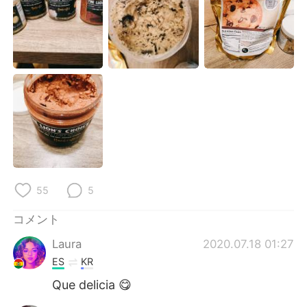
Deutsch
한국어
Русский
ไทย
Indonesia
Italiano
Türkçe
Tiếng Việt
Português
55
5
コメント
Laura
2020.07.18 01:27
ES
KR
Que delicia 😋