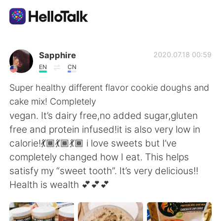
語学交換アプリ
Sapphire
2020.07.18 00:59
EN
CN
AI Grammar Checker
Super healthy different flavor cookie doughs and
cake mix! Completely
日本語
vegan. It’s dairy free,no added sugar,gluten
free and protein infused!it is also very low in
calorie!💃🏾💃🏾💃🏾 i love sweets but I’ve
English
简体中文
completely changed how I eat. This helps
satisfy my “sweet tooth”. It’s very delicious!!
繁體中文
Español
Health is wealth 💕💕💕
العربية
Français