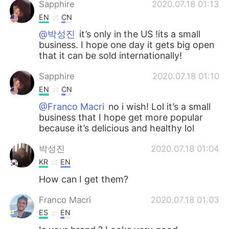
Sapphire
2020.07.18 01:13
EN
CN
@박성진
it’s only in the US !its a small
business. I hope one day it gets big open
that it can be sold internationally!
Sapphire
2020.07.18 01:10
EN
CN
@Franco Macri
no i wish! Lol it’s a small
business that I hope get more popular
because it’s delicious and healthy lol
박성진
2020.07.18 01:04
KR
EN
How can I get them?
Franco Macri
2020.07.18 01:03
ES
EN