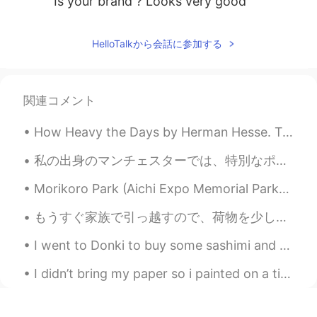
Is your brand ? Looks very good
HelloTalkから会話に参加する
関連コメント
How Heavy the Days by Herman Hesse. Translated by James Wright. How heavy the days are. There'...
私の出身のマンチェスターでは、特別なポストボックスがあります。毎日、人々は意義を知らずに、そのポストボックスを通り過ぎて歩きます。 ９０年代に、その街の部分ではIRAによって爆撃されました。誰も...
Morikoro Park (Aichi Expo Memorial Park) Soon to become Ghibli Park, so much is under constructio...
もうすぐ家族で引っ越すので、荷物を少しずつ整理しています 📦 この前、お母さんのクローゼットから漫画がたくさん出てきてびっくりしました。 こんなにあったとは！😂 でも、まだどこかにしまって...
I went to Donki to buy some sashimi and whisky today. Fortunately, I only had a little work to do...
I didn’t bring my paper so i painted on a tissue paper instead 😂 Killing some time, chilling in a...