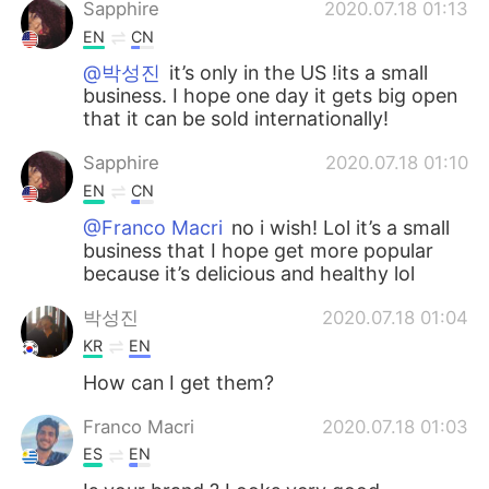
Sapphire
2020.07.18 01:13
EN
CN
@박성진
it’s only in the US !its a small
business. I hope one day it gets big open
that it can be sold internationally!
Sapphire
2020.07.18 01:10
EN
CN
@Franco Macri
no i wish! Lol it’s a small
business that I hope get more popular
because it’s delicious and healthy lol
박성진
2020.07.18 01:04
KR
EN
How can I get them?
Franco Macri
2020.07.18 01:03
ES
EN