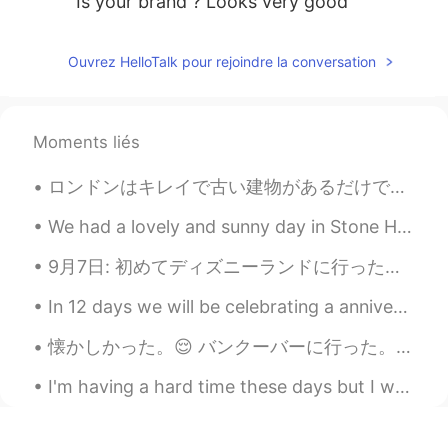
Is your brand ? Looks very good
Ouvrez HelloTalk pour rejoindre la conversation
Moments liés
ロンドンはキレイで古い建物があるだけでなくて、有名なお店もあるで知られている。時々仕事のために、ロンドンに行く。たいてい仕事が終わって、家に帰る。しかしこれから家に帰る前に、建物と景色を撮って投...
We had a lovely and sunny day in Stone Harbor, New Jersey. It was nice to spend some time at the ...
9月7日: 初めてディズニーランドに行った！☺️ めっちゃ楽しかった！❤️❤️ 来週の９月12日に誕生日なのに、同僚からもらったシールを今日貼ってたから、ずっと朝9時から22時までに「お誕生日...
In 12 days we will be celebrating a anniversary that will forever change my husband's Aaron life....
懐かしかった。😌 バンクーバーに行った。カナダのカストムズは僕を見たかった。一年以上日本に住んでた事を信じなかったから。あぁぁ、しょがないね。めんどくさいけど、やっぱり出身地はいい感じ。😌本当...
I'm having a hard time these days but I went outside to look at Sam (my strawberry plant) and!! H...