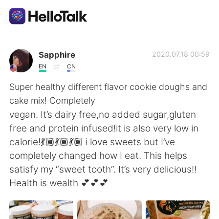
Appli d'échange linguistique
Sapphire
2020.07.18 00:59
EN
CN
AI Grammar Checker
Super healthy different flavor cookie doughs and
cake mix! Completely
Français
vegan. It’s dairy free,no added sugar,gluten
free and protein infused!it is also very low in
calorie!💃🏾💃🏾💃🏾 i love sweets but I’ve
English
简体中文
completely changed how I eat. This helps
satisfy my “sweet tooth”. It’s very delicious!!
繁體中文
Español
Health is wealth 💕💕💕
العربية
Deutsch