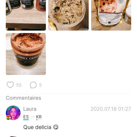
日本語
한국어
Русский
ไทย
Indonesia
Italiano
Türkçe
Tiếng Việt
Português
55
5
Commentaires
Laura
2020.07.18 01:27
ES
KR
Que delicia 😋