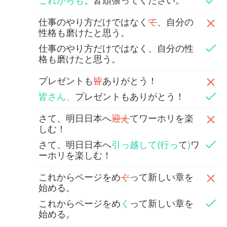
これからも
、皆頑張ってください。
仕事のやり方だけではなく
て
、自分の
性格も磨けたと思う。
仕事のやり方だけではなく、自分の性
格も磨けたと思う。
プレゼントも
皆
ありがとう！
皆さん、
プレゼントもありがとう！
さて、明日日本へ
迎え
てワーホリを楽
しむ！
さて、明日日本へ
引っ越して(行っ
て
)
ワ
ーホリを楽しむ！
これからページをめ
ぐ
って新しい章を
始める。
これからページをめ
く
って新しい章を
始める。