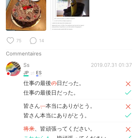
日本語
한국어
Русский
ไทย
Indonesia
Italiano
75
14
Türkçe
Tiếng Việt
Commentaires
Português
Ss
2019.07.31 01:37
JP
ES
仕事の最後
の
日だった。
仕事の最後日だった。
皆さん
、
本当にありがとう。
皆さん本当にありがとう。
将来
、皆頑張ってください。