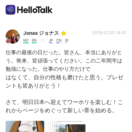
Appli d'échange linguistique
Jonas ジョナス
2019.07.30 14:47
NO
EN
JP
CN
ID
AI Grammar Checker
仕事の最後の日だった。皆さん、本当にありがと
う。将来、皆頑張ってください。この二年間半は
Français
勉強になった。仕事のやり方だけで
はなくて、自分の性格も磨けたと思う。プレゼ
ントも皆ありがとう！
English
简体中文
さて、明日日本へ迎えてワーホリを楽しむ！こ
繁體中文
Español
れからページをめぐって新しい章を始める。
العربية
Deutsch