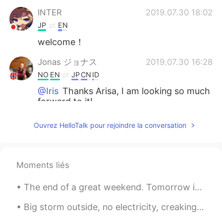
INTER
2019.07.30 18:02
JP
EN
welcome！
Jonas ジョナス
2019.07.30 16:28
NO
EN
JP
CN
ID
@Iris
Thanks Arisa, I am looking so much
forward to it!
Jonas ジョナス
2019.07.30 16:27
Ouvrez HelloTalk pour rejoindre la conversation
NO
EN
JP
CN
ID
@Tomomi
Tusen takk! このカタカナのこ
とばを見るだけで頭が痛くなる。書き方絶
Moments liés
対に覚えられない！
The end of a great weekend. Tomorrow it's back to work and reality. Luckily it is only 2 and a ha...
marei.yamada
2019.07.30 15:58
JP
CN
Big storm outside, no electricity, creaking walls but a bright and dancing northern light to keep...
仕事
の
最後の日だった。