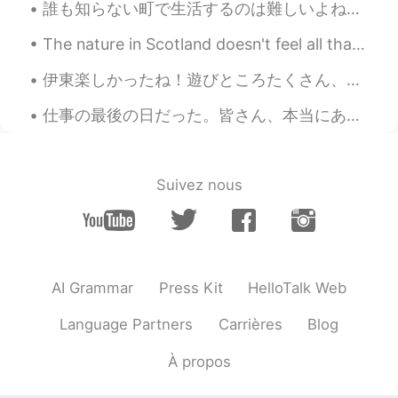
誰も知らない町で生活するのは難しいよね。特に無職の場合日々がずっと長く感じる。そして孤独感が強く深まる。東京では皆は自分一人での忙しい生活で忙しくて、親しい友達を作るのは簡単ではない。こうい時は...
仕事
が
最後の日だった。
The nature in Scotland doesn't feel all that different from how it looks in Norway, but it is sti...
将来
、皆頑張ってください。
伊東楽しかったね！遊びところたくさん、あって、食べ物も悪くなかった。天気も出かけ絶好だったね。また伊豆に行って遊びたいなあ。下田とか、白浜ビーチとか 残念ながら明日は仕事。。でもすぐ4連休が...
これからも
、皆頑張ってください。
仕事の最後の日だった。皆さん、本当にありがとう。将来、皆頑張ってください。この二年間半は勉強になった。仕事のやり方だけではなくて、自分の性格も磨けたと思う。プレゼントも皆ありがとう！ さて、明...
さて、明日日本
へ
迎えてワーホリを楽
しむ！
さて、明日
から、
日本
行きを
迎えて
い
Suivez nous
ます。
ワーホリを楽しむ
つもりです
！
これから
ページをめ
ぐ
って
新しい章
を
始め
る
。
新しい人生の
ページをめ
く
って
、プロ
AI Grammar
Press Kit
HelloTalk Web
ローグ
を
紡ぎ
始め
ます
。
Language Partners
Carrières
Blog
Iris
2019.07.30 15:56
À propos
JP
EN
おつかれさまでした！そしてWelcome to