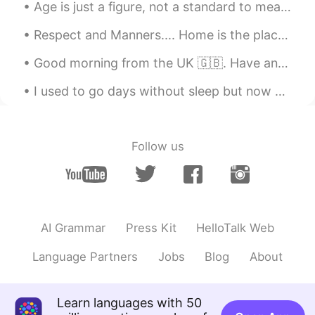
Age is just a figure, not a standard to measure how old mind is 🤓 be young and enjoy every moment...
仕事
が
最後の日だった。
Respect and Manners.... Home is the place where you first learn about manners and respect. >You ...
将来
、皆頑張ってください。
Good morning from the UK 🇬🇧. Have an amazing day everyone ! Happy Wednesday 🥳 We made it halfway ...
これからも
、皆頑張ってください。
I used to go days without sleep but now when I try to stay up late I eventually fall asleep 😂😂😂 a...
さて、明日日本
へ
迎えてワーホリを楽
しむ！
さて、明日
から、
日本
行きを
迎えて
い
Follow us
ます。
ワーホリを楽しむ
つもりです
！
これから
ページをめ
ぐ
って
新しい章
を
始め
る
。
新しい人生の
ページをめ
く
って
、プロ
AI Grammar
Press Kit
HelloTalk Web
ローグ
を
紡ぎ
始め
ます
。
Language Partners
Jobs
Blog
About
Iris
2019.07.30 15:56
JP
EN
Learn languages with 50
おつかれさまでした！そしてWelcome to