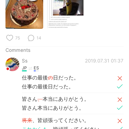
日本語
한국어
Русский
ไทย
Indonesia
Italiano
75
14
Türkçe
Tiếng Việt
Comments
Português
Ss
2019.07.31 01:37
JP
ES
仕事の最後
の
日だった。
仕事の最後日だった。
皆さん
、
本当にありがとう。
皆さん本当にありがとう。
将来
、皆頑張ってください。