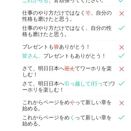
これからも
、皆頑張ってください。
仕事のやり方だけではなく
て
、自分の
性格も磨けたと思う。
仕事のやり方だけではなく、自分の性
格も磨けたと思う。
プレゼントも
皆
ありがとう！
皆さん、
プレゼントもありがとう！
さて、明日日本へ
迎え
てワーホリを楽
しむ！
さて、明日日本へ
引っ越して(行っ
て
)
ワ
ーホリを楽しむ！
これからページをめ
ぐ
って新しい章を
始める。
これからページをめ
く
って新しい章を
始める。