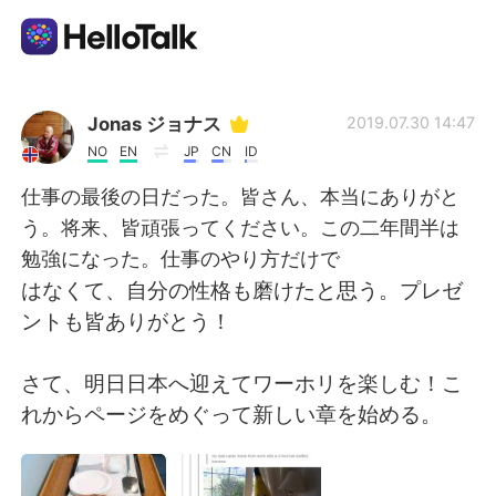
Language Exchange App
Jonas ジョナス
2019.07.30 14:47
NO
EN
JP
CN
ID
AI Grammar Checker
仕事の最後の日だった。皆さん、本当にありがと
う。将来、皆頑張ってください。この二年間半は
English
勉強になった。仕事のやり方だけで
はなくて、自分の性格も磨けたと思う。プレゼ
ントも皆ありがとう！
简体中文
繁體中文
さて、明日日本へ迎えてワーホリを楽しむ！こ
Español
العربية
れからページをめぐって新しい章を始める。
Français
Deutsch