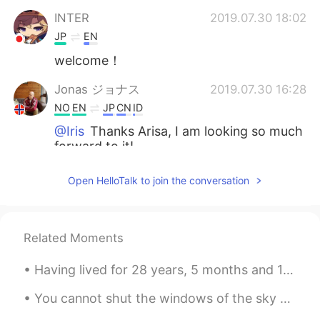
INTER
2019.07.30 18:02
JP
EN
welcome！
Jonas ジョナス
2019.07.30 16:28
NO
EN
JP
CN
ID
@Iris
Thanks Arisa, I am looking so much
forward to it!
Jonas ジョナス
2019.07.30 16:27
Open HelloTalk to join the conversation
NO
EN
JP
CN
ID
@Tomomi
Tusen takk! このカタカナのこ
とばを見るだけで頭が痛くなる。書き方絶
Related Moments
対に覚えられない！
Having lived for 28 years, 5 months and 15 days, I have finally realised that I dislike people. I...
marei.yamada
2019.07.30 15:58
JP
CN
You cannot shut the windows of the sky Through which Aurora shows her brightening face. Good nigh...
仕事
の
最後の日だった。