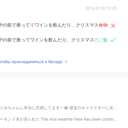
2019.12.16 10:25
炉の前で座って
て
ワインを飲んだり、クリスマス
食物
炉の前で座ってワインを飲んだり、クリスマス
のご飯
 чтобы присоединиться к беседе
キャラクターに全てに共感してます！田舎から不器用な女の子です。不器用なのにいつも全てを一生懸命にしてます。彼...
eather here has been continuing, so I could see some a...