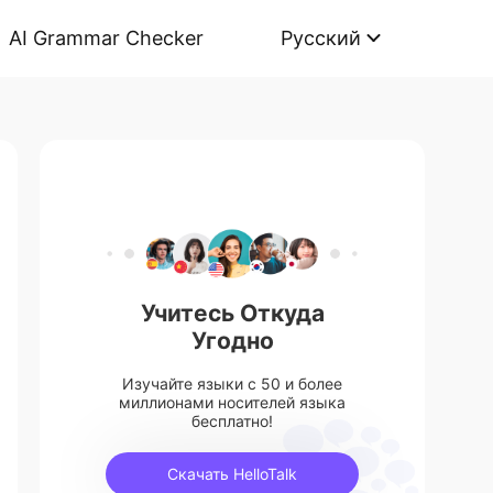
AI Grammar Checker
Русский
Учитесь Откуда
Угодно
Изучайте языки с 50 и более
миллионами носителей языка
бесплатно!
Скачать HelloTalk