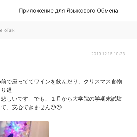
Приложение для Языкового Обмена
lloTalk
2019.12.16 10:23
の前で座っててワインを飲んだり、クリスマス食物
より遅
と悲しいです。でも、１月から大学院の学期末試験
て、安心できません😓😓