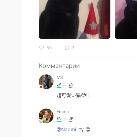
55
3
Комментарии
MS
JP
EN
超可愛い猫😍!!
Emma
EN
JP
@Naomi
ty 😊