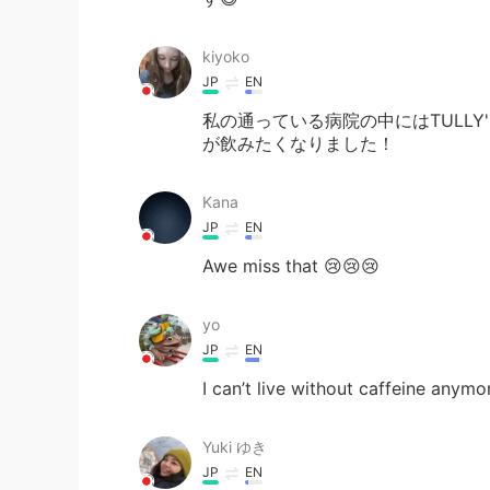
kiyoko
JP
EN
私の通っている病院の中にはTULLY'
が飲みたくなりました！
Kana
JP
EN
Awe miss that 😢😢😢
yo
JP
EN
I can’t live without caffeine anymor
Yuki ゆき
JP
EN