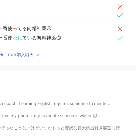
一番使
っ
てる向精神薬🙃
一番使
われ
て
い
る向精神薬🙃
elloTalk加入聊天
sh coach. Learning English requires someone to mento...
l from my photos, my favourite season is winter 😅...
呂付き客室に行ってみたいなぁ〜♨️穏やかな気持ちで過ごせると思う〜 早くコロナが収まるといいね😅旅行に行きたい！