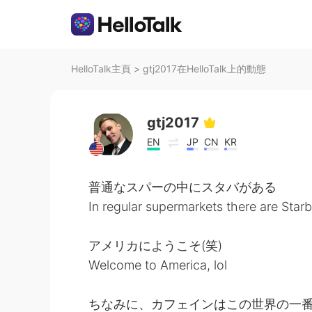
HelloTalk主頁
>
gtj2017在HelloTalk上的動態
gtj2017
EN
JP
CN
KR
普通なスパーの中にスタバがある
In regular supermarkets there are Star
アメリカにようこそ(笑)
Welcome to America, lol
ちなみに、カフェインはこの世界の一番