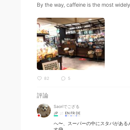
By the way, caffeine is the most wide
82
5
評論
Saoriでござる
JP
EN
FR
DE
へ〜、スーパーの中にスタバがあるん
す😅