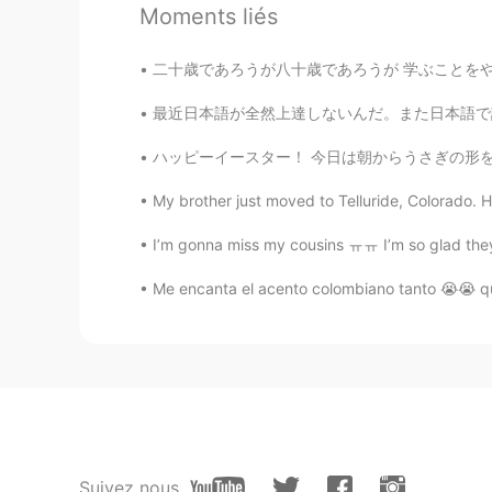
@Karen
訂正してくれてありがとう！
Moments liés
ernest
二十歳であろうが八十歳であろうが 学ぶことをやめた者は老人である。👨👩👴👵 学び続ける者
EN
JP
最近日本語が全然上達しないんだ。また日本語で話す時はいつも恥ずかしかった。思うように話
@Ikei
right?!??😄lol The air is real
ハッピーイースター！ 今日は朝からうさぎの形をしたキットカットを食べました。チョコの卵
ernest
My brother just moved to Telluride, Colorado. He
EN
JP
I’m gonna miss my cousins ㅠㅠ I’m so glad they 
@akito
Thank you for the correcti
lots of tea, you can eat this late at
Me encanta el acento colombiano tanto 😭😭 q
ernest
EN
JP
@N.
笑笑😄ありがとうございます
ernest
EN
JP
Suivez nous