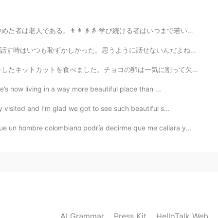
😄 「見ても」と「見たら」は何が違います？😲
2021.08.03 04:19
はいつまで若い。😉😄 人生で一番大切なことは 若い精神を持ち続けることだ。 🌍🌞🌈↗ Anyone wh...
せないんだよね。 だからもっとポッドキャストを聞いて、日本のドラマを見ると思います。 塵も積もれば山となる...
ly bad right now. 😔
は一気に割って欠片を少しずつ食べていきます💪 あと久しぶりにiPadで落書きしたのでこそっと載せちゃいました😳
2021.08.03 04:18
’s now living in a way more beautiful place than ...
visited and I’m glad we got to see such beautiful s...
ons! They’re helpful! 😌 Hahaha maybe if you drink
 night. 😉
ue un hombre colombiano podría decirme que me callara y...
2021.08.03 04:16
！
2021.08.03 04:16
AI Grammar
Press Kit
HelloTalk Web