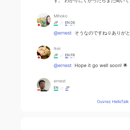
す。 わかりにくかったらまた聞いて
Mihoko
JP
EN
DE
@ernest
そうなのですね☺️ありがと
Ikei
JP
EN
FR
@ernest
Hope it go well soon! 🌟
ernest
EN
JP
@prairie
Thank you Prairie! I’ll st
Ouvrez HelloTalk 
ernest
EN
JP