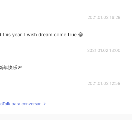
2021.01.02 16:28
this year. I wish dream come true 😁
2021.01.02 13:00
年快乐🎆
2021.01.02 12:59
lloTalk para conversar
2021.01.02 12:58