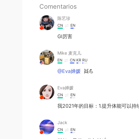
Comentarios
陈艺珍
CN
EN
Gl厉害
Mike 麦克儿
EN
CN
KR
RU
@Eva婵媛
👯💪
Eva婵媛
CN
EN
我2021年的目标：1.提升体能可以持
Jack
CN
EN