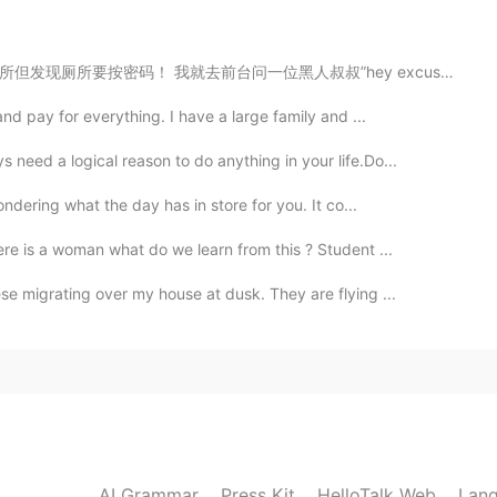
2021.01.02 12:54
人叔叔”hey excuse me, what’s the bathroom code?” 没想到他会竟然...
nd pay for everything. I have a large family and ...
need a logical reason to do anything in your life.Do...
2021.01.02 12:49
ndering what the day has in store for you. It co...
e is a woman what do we learn from this ? Student ...
e migrating over my house at dusk. They are flying ...
2021.01.02 12:49
2021.01.02 12:48
AI Grammar
Press Kit
HelloTalk Web
Lang