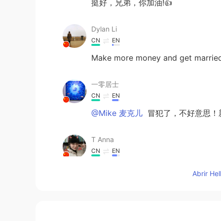
挺好，兄弟，你加油!👍
Dylan Li
CN
EN
Make more money and get married 
一零居士
CN
EN
@Mike 麦克儿
冒犯了，不好意思！新
T Anna
CN
EN
看无字天书吗？这叫囫囵吞枣。
Abrir He
Zzzz
CN
EN