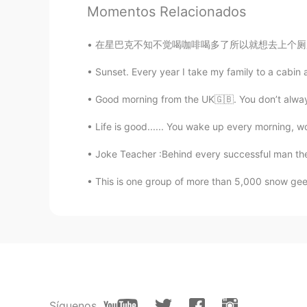
延续去年的目标哈哈
Momentos Relacionados
Cindy
在星巴克不知不觉喝咖啡喝多了所以就想去上个厕所但发现厕所要按密码！ 我就去前台问一位黑
CN
EN
Sunset. Every year I take my family to a cabin a
我看到了手机品牌😂
Good morning from the UK🇬🇧. You don’t always 
Mike 麦克儿
Life is good...... You wake up every morning, wo
EN
CN
KR
RU
Joke Teacher :Behind every successful man ther
@김태웅
💪💪
This is one group of more than 5,000 snow gees
Mike 麦克儿
EN
CN
KR
RU
@luna
是的😁
Mike 麦克儿
EN
CN
KR
RU
Síguenos