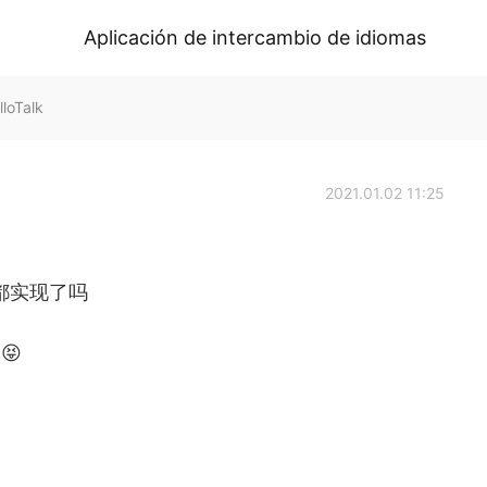
Aplicación de intercambio de idiomas
loTalk
2021.01.02 11:25
都实现了吗
😝