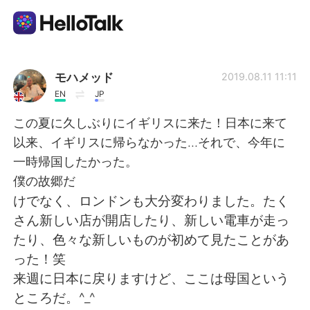
Aplikasi Pertukaran Bahasa
モハメッド
2019.08.11 11:11
EN
JP
AI Grammar Checker
この夏に久しぶりにイギリスに来た！日本に来て
以来、イギリスに帰らなかった…それで、今年に
Indonesia
一時帰国したかった。
僕の故郷だ
けでなく、ロンドンも大分変わりました。たく
English
简体中文
さん新しい店が開店したり、新しい電車が走っ
たり、色々な新しいものが初めて見たことがあ
繁體中文
Español
った！笑
来週に日本に戻りますけど、ここは母国という
العربية
Français
ところだ。^_^