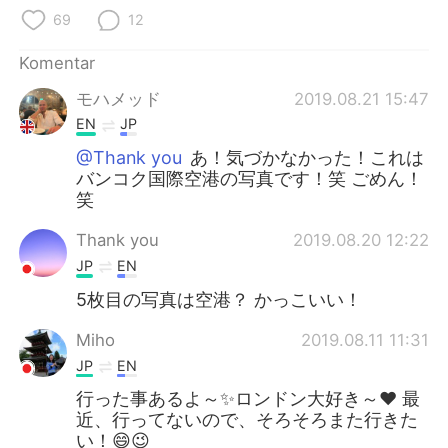
69
12
Komentar
モハメッド
2019.08.21 15:47
EN
JP
@Thank you
あ！気づかなかった！これは
バンコク国際空港の写真です！笑 ごめん！
笑
Thank you
2019.08.20 12:22
JP
EN
5枚目の写真は空港？ かっこいい！
Miho
2019.08.11 11:31
JP
EN
行った事あるよ～✨ロンドン大好き～❤️ 最
近、行ってないので、そろそろまた行きた
い！😄😉