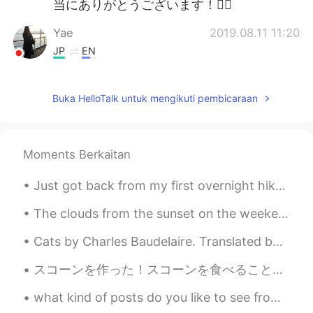
当にありがとうございます！🙇‍♂️
Yae
2019.08.11 11:20
JP
EN
この夏
に
久しぶりにイギリスに
来
た！
この夏久しぶりにイギリスに
帰国し
Buka HelloTalk untuk mengikuti pembicaraan
た！
日本に
来
て以来、イギリスに帰らなか
Moments Berkaitan
った…
それで
、今年
に
一時帰国したかっ
た。
Just got back from my first overnight hike in Taiwan! It was very fun, though I could have gone f...
日本に
行っ
て以来、イギリスに帰らな
かった…
だから
、今年
は
一時帰国したか
The clouds from the sunset on the weekend look like fire🔥🔥🔥 Music by night, 😏😏🤭✨🔥🎶 Interesting ch...
った。
Cats by Charles Baudelaire. Translated by Roy Campbell. Sages austere and fervent lovers both, ...
たくさん新しい店が開店したり、新し
い電車が走ったり、色々な新しいもの
スコーンを作った！スコーンを食べることがある？ Fun fact: It depends where you are from whether you out jam or cream on...
が初めて見たことがあっ
た
！
what kind of posts do you like to see from english speakers? なにどんな英語の投稿は見れ好きですか 自分としてはもっと日本語を話...
たくさん
の
新しい店が開店し
てい
た