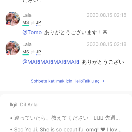
Lala
2020.08.15 02:18
MS
JP
@Tomo
ありがとうございます！🌸
Lala
2020.08.15 02:18
MS
JP
@MARIMARIMARIMARI
ありがとうござい
ます！☺️
Lala
2020.08.15 02:17
Sohbete katılmak için HelloTalk'u aç
MS
JP
@Miki
ありがとうございます！美味しかっ
た！😍
İlgili Dil Anlar
Tomo
2020.08.15 02:07
違っていたら、教えてください。🙇🏻‍♀️ 先週マカロンを食べました！八味があると全部でとても美味しかったです。💕 でも、その中で一番好きな味はオレオ、キャラメル、チョコとラズベリーです。ちょっ...
JP
EN
Seo Ye Ji. She is so beautiful omg! ❤️ I love her character in the drama "It's okay to be not oka...