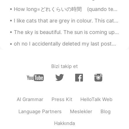
昨日私は買い物に行って、
そして
帰る
前にお菓子を買いました。
How long=どれくらいの時間 (quando tempo) How many=どれくらいの数(quanti) How much = いくらくらい (Quanto cosa) How = ど...
昨日私は買い物に行って、帰る前にお
I like cats that are grey in colour. This cat often comes to visit my house especially when it is...
菓子を買いました。
The sky is beautiful. The sun is coming up. I will try my best today for the job interview. 😊 ...
🤩 最初は
くさくさと
温かくて
、雨が降
っ
て
時食べること
いいなと思
う
、全然
oh no I accidentally deleted my last post😂😂😂😂😂 baka me sorry guys let's get to the point 😂😂 I...
違
う
。
🤩 最初は
大雨の時に食べるには
温かく
サクサクし
て
い
て
ちょうど
いいなと思
Bizi takip et
ってたけど
、全然違
った
。
🥺 私は
ほとんど
外の雨
大が
泣いたけ
ど、
運良く、
味
が素敵で
した。
🥺 私は外の
大
雨
みたいに
泣いたけど、
AI Grammar
Press Kit
HelloTalk Web
味
はおい
し
かっ
た
です
。
Language Partners
Meslekler
Blog
昨夜は雨がめちゃ降って
る
けど、寒く
て
、
素晴らしい睡眠
で
した。
Hakkında
昨夜は雨がめちゃ降って
た
けど、寒く