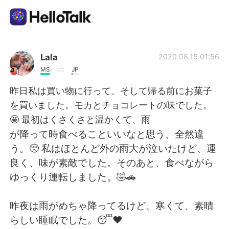
Dil Değişimi Uygulaması
Lala
2020.08.15 01:56
MS
JP
AI Grammar Checker
昨日私は買い物に行って、そして帰る前にお菓子
を買いました。モカとチョコレートの味でした。
Türkçe
🤩 最初はくさくさと温かくて、雨
が降って時食べることいいなと思う、全然違
う。🥺 私はほとんど外の雨大が泣いたけど、運
English
简体中文
良く、味が素敵でした。そのあと、食べながら
ゆっくり運転しました。🤣🚗
繁體中文
Español
昨夜は雨がめちゃ降ってるけど、寒くて、素晴
العربية
Français
らしい睡眠でした。😴❤️