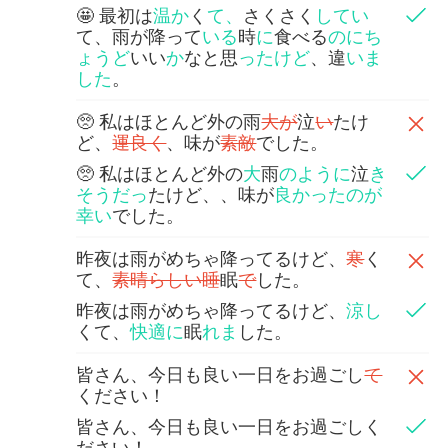
🤩 最初は
温か
く
て、
さくさく
してい
て、雨が降って
いる
時
に
食べる
のにち
ょうど
いい
か
なと思
ったけど
、違
いま
した
。
🥺 私はほとんど外の雨
大が
泣
い
たけ
ど、
運良く
、味が
素敵
でした。
🥺 私はほとんど外の
大
雨
のように
泣
き
そうだっ
たけど、、味が
良かったのが
幸い
でした。
昨夜は雨がめちゃ降ってるけど、
寒
く
て、
素晴らしい睡
眠
で
した。
昨夜は雨がめちゃ降ってるけど、
涼し
くて、
快適に
眠
れま
した。
皆さん、今日も良い一日をお過ごし
て
ください！
皆さん、今日も良い一日をお過ごしく
ださい！