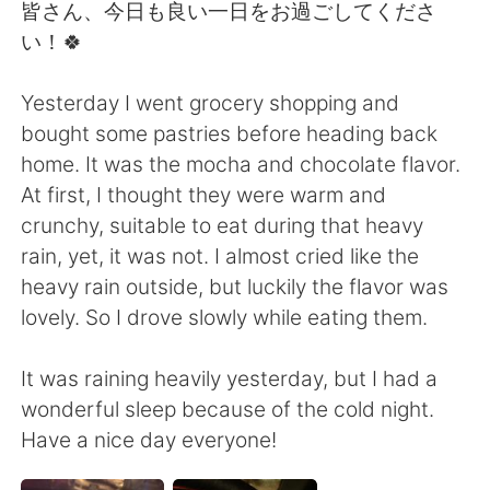
Deutsch
日本語
皆さん、今日も良い一日をお過ごしてくださ
い！🍀
한국어
Русский
Yesterday I went grocery shopping and
ไทย
Indonesia
bought some pastries before heading back
home. It was the mocha and chocolate flavor.
Italiano
Tiếng Việt
At first, I thought they were warm and
crunchy, suitable to eat during that heavy
Português
rain, yet, it was not. I almost cried like the
heavy rain outside, but luckily the flavor was
lovely. So I drove slowly while eating them.
It was raining heavily yesterday, but I had a
wonderful sleep because of the cold night.
Have a nice day everyone!