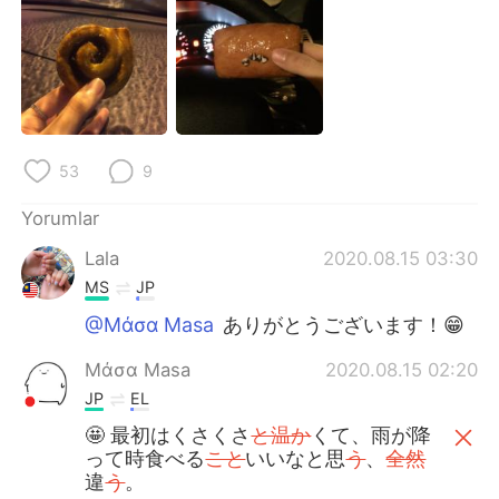
53
9
Yorumlar
Lala
2020.08.15 03:30
MS
JP
@Μάσα Masa
ありがとうございます！😁
Μάσα Masa
2020.08.15 02:20
JP
EL
🤩 最初はくさくさ
と温か
くて、雨が降
って時食べる
こと
いいなと思
う
、
全然
違
う
。