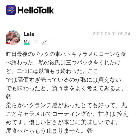
แอปแลกเปลี่ยนทางภาษา
Lala
2020.05.02 09:24
MS
JP
AI Grammar Checker
昨日最後のパックの東ハトキャラメルコーンを食
べ終わった。私の彼氏は三つパックをくれたけ
ไทย
ど、二つには以前もう終わった。ここ
では高価すぎ売っているのが私には買えない。
でも味わったと、買う事をよく考えてみるよ。
English
简体中文
😆
柔らかいクランチ感があったとても好って、丸
繁體中文
Español
ごとキャラメルでコーティングが、甘さは 控え
めです。優しい甘さが本当に美味しいです。一
العربية
Français
度食べたらもう止まりません。😂