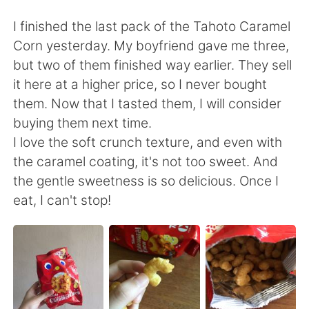
Deutsch
日本語
I finished the last pack of the Tahoto Caramel
한국어
Русский
Corn yesterday. My boyfriend gave me three,
but two of them finished way earlier. They sell
Indonesia
Italiano
it here at a higher price, so I never bought
them. Now that I tasted them, I will consider
Türkçe
Tiếng Việt
buying them next time.
I love the soft crunch texture, and even with
Português
the caramel coating, it's not too sweet. And
the gentle sweetness is so delicious. Once I
eat, I can't stop!