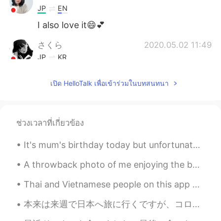
JP
EN
I also love it😄💕
さくら
2020.05.02 11:49
JP
KR
Hi Lala. I used to trip to Malaysia to see
เปิด HelloTalk เพื่อเข้าร่วมในบทสนทนา
orangutans. The food at the Malaysian
hotel was very good.😉💓🍀
Yui
2020.05.02 09:54
ช่วงเวลาที่เกี่ยวข้อง
JP
EN
私の彼氏は三つパックをくれたけど、
It's mum's birthday today but unfortunately we're still under movement-control order so we can't ...
二つ
に
は以前もう終わった。
A throwback photo of me enjoying the best job in the world! This was taken in Haikou, China ☺️ ca...
私の彼氏は三つパックをくれたけど、
二つは以前
に
もう
食べ
終わった。
Thai and Vietnamese people on this app are friendly. I appreciate their effort in trying to inter...
ここでは高価すぎ
売っ
て
いるのが
私に
本来は来週で日本へ旅に行くですが、コロナのせいでキャンセルしたので凄く残念です またこの目で色んな景色を見て、沢山の人に会って、色んな事を経験して、皆の文化に触れるのは楽しいです 何度でも行...
は買えない。