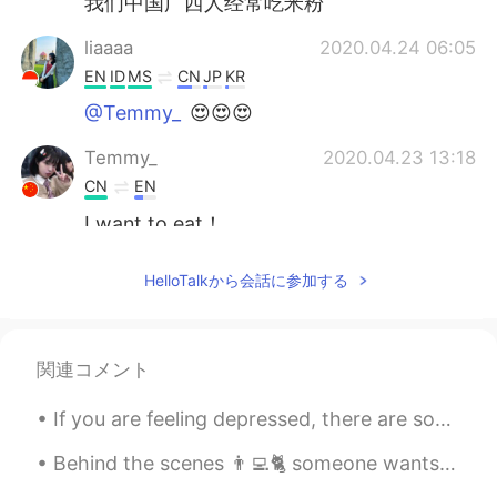
我们中国广西人经常吃米粉
liaaaa
2020.04.24 06:05
EN
ID
MS
CN
JP
KR
@Temmy_
😍😍😍
Temmy_
2020.04.23 13:18
CN
EN
I want to eat！
一r爱学习
2020.04.22 10:59
HelloTalkから会話に参加する
CN
EN
这个叫bakmie
在我国
。
这个
在我的国家
叫bakmie。
関連コメント
这个真的很好吃
了
😍😍😍😍
If you are feeling depressed, there are some ways you might be able to develop and strengthen you...
这个真的很好吃😍😍😍😍
Behind the scenes 👨‍💻🐈 someone wants to help me work on my Harry Potter presentation🧙‍♂️🪄✨ A one...