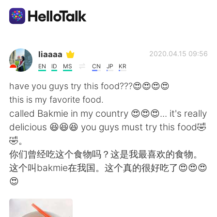
語学交換アプリ
liaaaa
2020.04.15 09:56
EN
ID
MS
CN
JP
KR
AI Grammar Checker
have you guys try this food???😍😍😍😍
this is my favorite food.
日本語
called Bakmie in my country 😍😍😍... it's really
delicious 😆😆😆 you guys must try this food🤣
🤣。
English
简体中文
你们曾经吃这个食物吗？这是我最喜欢的食物。
这个叫bakmie在我国。这个真的很好吃了😍😍😍
繁體中文
Español
😍
العربية
Français