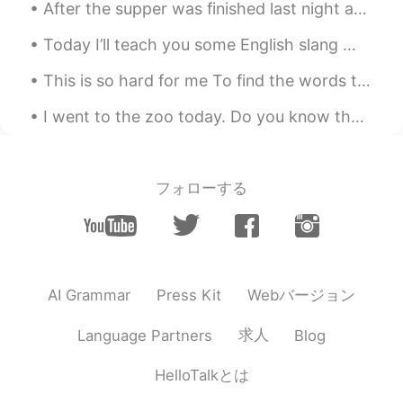
余书环
2020.04.20 10:41
After the supper was finished last night and the washing up over and done with I looked out of th...
CN
EN
Today I’ll teach you some English slang 📚 Flake (放鸽子): somebody who often cancels or backs out o...
@liaaaa
you're welcome 😄
This is so hard for me To find the words to say My thoughts are standing still. Captive inside ...
Joy
2020.04.18 06:17
I went to the zoo today. Do you know the names of all of these animals in English? 👇👇👇 (Answers B...
CN
EN
红烧牛肉面？ 😂😂😂
liaaaa
2020.04.18 03:53
フォローする
EN
ID
MS
CN
JP
KR
@•᷄ᯅ•᷅
😊😊😊
•᷄ᯅ•᷅
2020.04.18 03:53
Webバージョン
AI Grammar
Press Kit
CN
EN
@liaaaa
No sweat.
求人
Language Partners
Blog
liaaaa
2020.04.18 03:49
HelloTalkとは
EN
ID
MS
CN
JP
KR