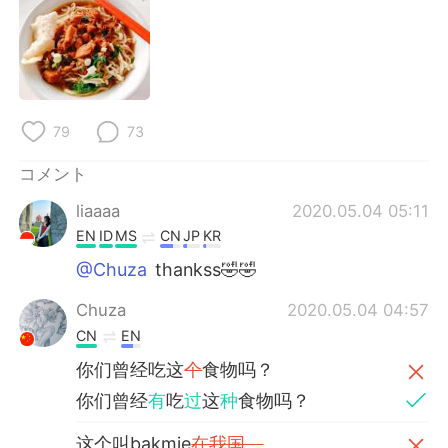
Deutsch
한국어
Русский
ไทย
Indonesia
Italiano
79
73
Türkçe
Tiếng Việt
コメント
Português
liaaaa
2020.05.04 05:11
EN
ID
MS
CN
JP
KR
@Chuza
thankss🤣🤣
Chuza
2020.05.04 04:57
CN
EN
你们曾经吃这
个
食物吗？
你们曾经
有
吃
过
这
种
食物吗？
这个叫bakmie
在我国。