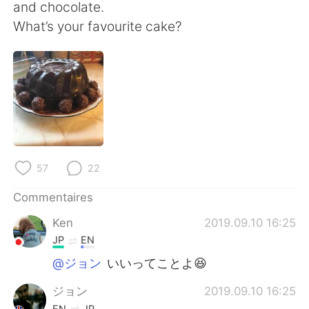
日本語
한국어
and chocolate.
What’s your favourite cake?
Русский
ไทย
Indonesia
Italiano
Türkçe
Tiếng Việt
Português
57
22
Commentaires
Ken
2019.09.10 16:25
JP
EN
@ジョン
いいってことよ😆
ジョン
2019.09.10 16:25
EN
JP