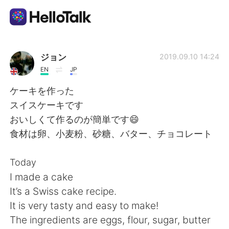
Appli d'échange linguistique
ジョン
2019.09.10 14:24
EN
JP
AI Grammar Checker
ケーキを作った
スイスケーキです
Français
おいしくて作るのが簡単です😄
食材は卵、小麦粉、砂糖、バター、チョコレート
English
简体中文
Today
I made a cake
繁體中文
Español
It’s a Swiss cake recipe.
It is very tasty and easy to make!
العربية
Deutsch
The ingredients are eggs, flour, sugar, butter