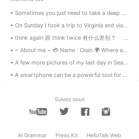
Yuta ゆうた
2019.09.10 15:30
JP
EN
Sometimes you just need to take a deep breath , relax and let things go . Focus on what matters t...
@ジョン
Thanksfor teaching how to
cook the cake. I'll try it👍👍👍
On Sunday I took a trip to Virginia and visited the Rockfish Gap Hawk Watch where they count migr...
think again 跟 think twice 有什么差别？ think again 从字面看来， think again 这句常用说法的中文， 好像只是指「再想一次」， 可是，要注意它...
Ken
2019.09.10 15:21
JP
EN
~ About me ~ 💳 Name : Oisin 🌍 Where are you from? : Philippines 📈 Height :179cm 🍰 Birthday : ...
うまそう！でも甘そう！😅
A few more pictures of my last day in Seattle~ Was a great time meeting one of my favorite peop...
Haruka
2019.09.10 15:10
A smartphone can be a powerful tool for learning languages. Use it to record yourself speaking th...
JP
EN
おいしそうすぎる‼️
Suivez nous
ジョン
2019.09.10 14:57
EN
JP
@Yuta ゆうた
卵:0.3kg 小麦粉:0.3kg 砂
糖:0.3kg バター:0.3kg 大きな鉢で混ぜあわ
せる ペーストまで、あとにオーブンで調理
AI Grammar
Press Kit
HelloTalk Web
する You’ll need a special mould to make