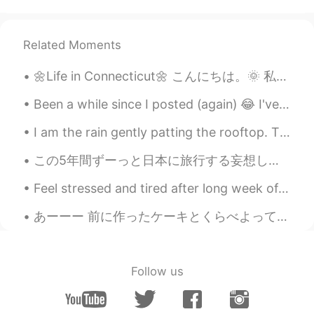
CN
EN
Beautiful 🤩..word cannot describe
Related Moments
DOST
2021.05.29 14:16
🌼Life in Connecticut🌼 こんにちは。🌞 私は月曜日から新しい学校で仕事を始めました。 9月までは先生たちだけが集まってtrainingの授業を受けます。 新しいいろんなこと...
AR
EN
It's really beautiful 😍,have a nice day
Been a while since I posted (again) 😂 I've been extremely busy, and recently we've been testing ...
Fedaa
2021.05.29 13:50
I am the rain gently patting the rooftop. The drop sliding down your window. I glide past the g...
AR
EN
この5年間ずーっと日本に旅行する妄想しながら、日本語の勉強を頑張ってたんです。そして、今週、あの旅行は、ようやく、、、、妄想から卒業し、現実になりました！ 飛行機チケットを購入しました〜 今か...
Wonderful,I love the color of these trees
🥰🥰
Feel stressed and tired after long week of work😅 Time to sleep abs relax 😉 Leave me a comment o...
Elsa.xue
2021.05.29 13:41
あーーー 前に作ったケーキとくらべよって思ってさかのぼったら、 うわあああ、何これ😵ちょー下手くそうじゃん、美味しく作れたって思って写真とってHellotalk にのせてたつもり？! 恥ず...
CN
EN
l agree to you absolutely.enjoy the simple
things is the best in life🌹
Follow us
Ken DG
2021.05.29 13:34