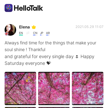
Language Exchange App
Elena
2021.05.29 11:07
EN
CN
JP
AR
AI Grammar Checker
Always find time for the things that make your
soul shine ! Thankful
English
and grateful for every single day 🌷 Happy
Saturday everyone 💝
简体中文
繁體中文
Español
العربية
Français
Deutsch