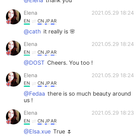
@Elena
thank you
Elena
2021.05.29 18:24
EN
CN
JP
AR
@cath
it really is 🌸
Elena
2021.05.29 18:24
EN
CN
JP
AR
@DOST
Cheers. You too !
Elena
2021.05.29 18:24
EN
CN
JP
AR
@Fedaa
there is so much beauty around
us !
Elena
2021.05.29 18:23
EN
CN
JP
AR
@Elsa.xue
True 🌷