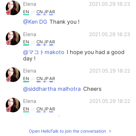
Elena
2021.05.29 18:23
EN
CN
JP
AR
@Ken DG
Thank you !
Elena
2021.05.29 18:23
EN
CN
JP
AR
@マコトmakoto
I hope you had a good
day !
Elena
2021.05.29 18:22
EN
CN
JP
AR
@siddhartha malhotra
Cheers
Elena
2021.05.29 18:22
EN
CN
JP
AR
@daud
شكرا 👍
cath
2021.05.29 17:47
Open HelloTalk to join the conversation