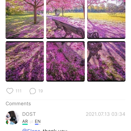
日本語
한국어
Русский
ไทย
Indonesia
Italiano
Türkçe
Tiếng Việt
Português
111
19
Comments
DOST
2021.07.13 03:34
AR
EN