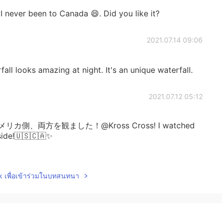
I never been to Canada 😄. Did you like it?
2021.07.14 09:06
all looks amazing at night. It's an unique waterfall.
2021.07.12 05:12
側、両方を観ました！@Kross Cross! I watched
side!🇺🇸🇨🇦✨
2021.07.12 03:44
lk เพื่อเข้าร่วมในบทสนทนา
 a good one!
2021.07.12 02:55