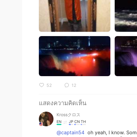
52
12
แสดงความคิดเห็น
Krossクロス
EN
JP
CN
TH
@captain54
oh yeah, I know. Some