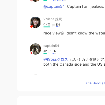
@captain54
Captain I am jealous. 
Viviana 妮妮
CN繁
EN
Nice view👍I didn't know the waterf
captain54
JP
EN
@Krossクロス
はい！カナダ側とアメリカ
both the Canada side and the US 
Nacchi
JP
EN
เปิด HelloTa
Awwww🥺It calms me down :) have
Krossクロス