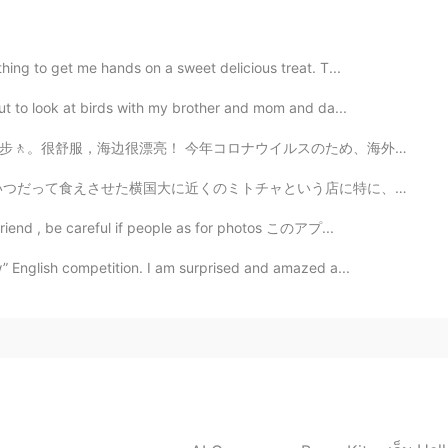
US side😁. That is awesome! You have been to
hing to get me hands on a sweet delicious treat. T...
ut to look at birds with my brother and mom and da...
2021.07.12 02:54
ルスのため、海外旅行は難しいけど、僕は結構シドニーの中でもいろんなところに行って散歩をするのがますます好きで...
 was appropriate♡
という店に特に、大変深謝を申し上げたいと思いますが、本当に最高のチキンカレーを何度も盛り上がってもらいま...
 friend , be careful if people as for photos このアプ...
2021.07.12 02:53
w” English competition. I am surprised and amazed a...
ら撮ったんですか？ 私も行った事何あり、とても綺麗です
ou take it from the Canada side? I have also
e enjoy!🇺🇸🇨🇦🌺✨
2021.07.12 02:41