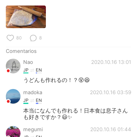
日本語
한국어
Русский
ไทย
Indonesia
Italiano
80
8
Türkçe
Tiếng Việt
Comentarios
Nao
2020.10.16 13:01
Português
JP
EN
うどんも作れるの！？😵😆
madoka
2020.10.16 03:59
JP
EN
本当になんでも作れる！日本食は息子さん
も好きですか？😃✨
megumi
2020.10.16 01:44