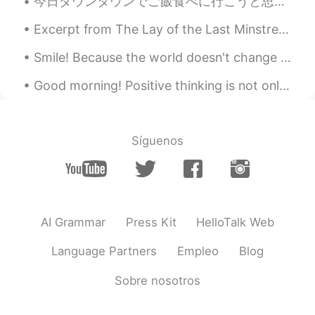
今日ダウンタウンでご飯食べに行こうと思ったけど行きたい店人めっちゃ並んでたからやめた😥 変わりに近くにあるビーチ行ってDavieストリートでブラブラしてた。 1. おもろい立像見つけたwよく見た...
Excerpt from The Lay of the Last Minstrel by Sir Walter Scott. From Canto Sixth II O Caledonia...
Smile! Because the world doesn't change with your sadness #arabic#turkish 웃어요! 세상은 당신의 슬픔으로 변하지 ...
Good morning! Positive thinking is not only about expecting the best to happen, but accepting tha...
Síguenos
AI Grammar
Press Kit
HelloTalk Web
Language Partners
Empleo
Blog
Sobre nosotros