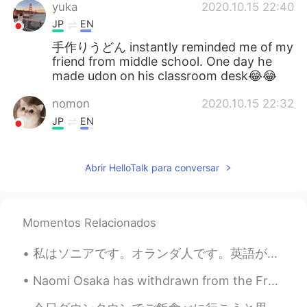
yuka
2020.10.15 22:40
JP
EN
手作りうどん instantly reminded me of my
friend from middle school. One day he
made udon on his classroom desk😂😂
nomon
2020.10.15 22:32
JP
EN
How is Tsukimi udon?
Abrir HelloTalk para conversar
Momentos Relacionados
私はソニアです。オランダ人です。英語ができます。オランダ語もできます。日本語少しできます。大学生です。 お仕事何ですか？ 👨‍💼👩‍💼 I learned how to say which ...
Naomi Osaka has withdrawn from the French Open after organizers fined her and threatened more sev...