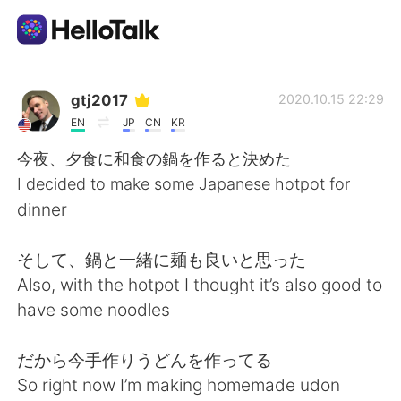
Aplicación de intercambio de idiomas
gtj2017
2020.10.15 22:29
EN
JP
CN
KR
AI Grammar Checker
今夜、夕食に和食の鍋を作ると決めた
I decided to make some Japanese hotpot for
Español
dinner
そして、鍋と一緒に麺も良いと思った
English
简体中文
Also, with the hotpot I thought it’s also good to
have some noodles
繁體中文
العربية
だから今手作りうどんを作ってる
Français
Deutsch
So right now I’m making homemade udon