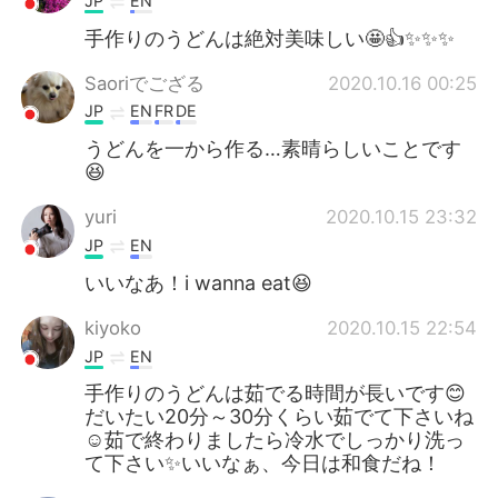
JP
EN
手作りのうどんは絶対美味しい🤩👍✨✨✨
Saoriでござる
2020.10.16 00:25
JP
EN
FR
DE
うどんを一から作る…素晴らしいことです
😆
yuri
2020.10.15 23:32
JP
EN
いいなあ！i wanna eat😆
kiyoko
2020.10.15 22:54
JP
EN
手作りのうどんは茹でる時間が長いです😊
だいたい20分～30分くらい茹でて下さいね
☺️茹で終わりましたら冷水でしっかり洗っ
て下さい✨いいなぁ、今日は和食だね！