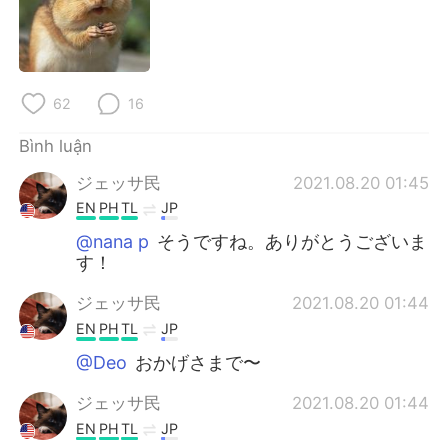
Deutsch
日本語
한국어
Русский
62
16
ไทย
Indonesia
Bình luận
Italiano
Türkçe
ジェッサ民
2021.08.20 01:45
Português
EN
PH
TL
JP
@nana p
そうですね。ありがとうございま
す！
ジェッサ民
2021.08.20 01:44
EN
PH
TL
JP
@Deo
おかげさまで〜
ジェッサ民
2021.08.20 01:44
EN
PH
TL
JP