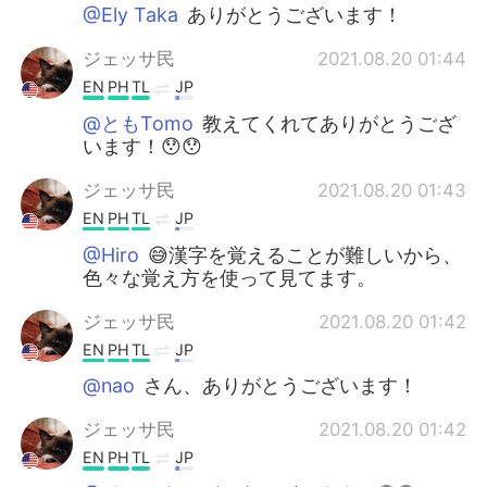
@Ely Taka
ありがとうございます！
ジェッサ民
2021.08.20 01:44
EN
PH
TL
JP
@ともTomo
教えてくれてありがとうござ
います！😯😯
ジェッサ民
2021.08.20 01:43
EN
PH
TL
JP
@Hiro
😅漢字を覚えることが難しいから、
色々な覚え方を使って見てます。
ジェッサ民
2021.08.20 01:42
EN
PH
TL
JP
@nao
さん、ありがとうございます！
ジェッサ民
2021.08.20 01:42
EN
PH
TL
JP