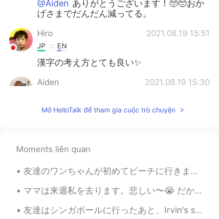
@Aiden
ありがとうございます！🥺🥺おか
げさまでだんだん減ってる。
Hiro
2021.08.19 15:51
JP
EN
漢字の考え方とても良い✨
Aiden
2021.08.19 15:30
PH
EN
JP
FR
Mở HelloTalk để tham gia cuộc trò chuyện
Binasa ko ulit msg ko tas *漢字 hindi 感
じ！ nubayan sobrang sabaw😅 Anyhoo
sana tumigil na maga sa cheeks mo huhu
🙏
Moments liên quan
Deo
2021.08.19 12:17
友達のワンちゃんが初めてビーチに行きました。泳ぎたがってるけど寒くすぎました。鳥を追いかけてたけど波が来てた時、後ずさりしてしまいました。 名前は「Zoey」です。ゾーイちゃんは本当に優しいワ...
JP
KR
良くできました💮👏
ママは来週私を去ります。悲しい〜😭 だから、ひまわりの畑に連れて行きました。ママはひまわりのように花だと思います。明るくて陽気な感じがあるから。ひまわりを見ると、そんなことを思ってます。ママを考...
友達はシンガポールに行ったあと、Irvin's salted egg fish skinをお土産としてくれました。大好きになった。フィリピンにもこれは人気があります。友達か家族はフィリピンに行け...
nao
2021.08.19 11:57