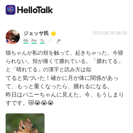
Ứng dụng trao đổi ngôn ngữ
ジェッサ民
2021.08.19 08:35
EN
PH
TL
JP
AI Grammar Checker
猫ちゃんが私の頬を触って、起きちゃった。今寝
られない。頬が痛くて腫れている。「腫れてる」
Tiếng Việt
と「晴れてる」の漢字と読み方は似
てると気づいた！確かに月が体に関係があっ
て、もっと重くなったら、腫れるになる。
English
简体中文
昨日はバニーちゃんに見えた。今、もうしまり
すです。😿😭😭😭
繁體中文
Español
العربية
Français