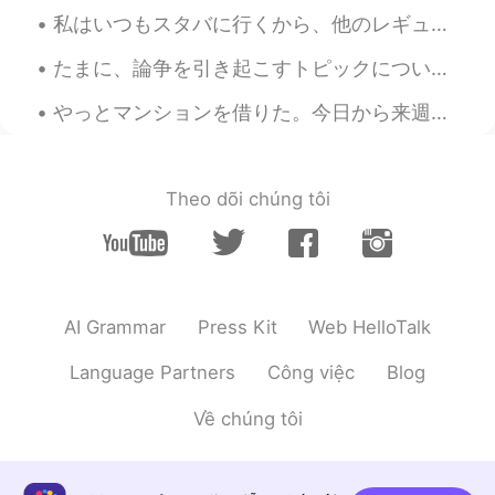
JP
EN
私はいつもスタバに行くから、他のレギュラーの顧客が見分けられる。たぶん、毎日、このスタバに面白いお爺さんは行ってます。今日は、スタバで、お爺さんはこの絵を描きました。時々、小さな電子ピアノを持っ...
take care
たまに、論争を引き起こすトピックについて話すのことが好きです。飛行機でParasiteの映画を見ました。１つの面白いアジアの社会のことを示しました。なんか、私たちは西洋の標準が常に最高であると信...
nao
2021.08.19 11:56
やっとマンションを借りた。今日から来週末まで、マンション準備は忙しそう。部屋の戸口は210cmくらい、僕は203cmだから本当に良かった！珍しいよね、そんなに高い戸口。玄関とシャワー室は195c...
JP
EN
大丈夫？お大事に
Theo dõi chúng tôi
Ely Taka
2021.08.19 10:13
JP
PH
Sana gumaling ka sa lalong madaling
panahon.🙏
AI Grammar
Press Kit
Web HelloTalk
ともTomo
2021.08.19 09:23
JP
EN
Language Partners
Công việc
Blog
イントネーションが違うだけですね😊あと
Về chúng tôi
会話では「てる」を使うけど、正しいのは
「ている」ですね😊
Aiden
2021.08.19 09:00