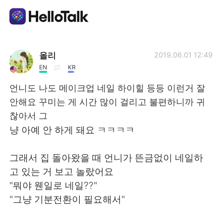
Aplicativo de troca de idioma
올리
2019.06.01 12:49
EN
KR
AI Grammar Checker
언니도 나도 메이크업 네일 하이힐 등등 이런거 잘
안해요 꾸미는 게 시간 많이 걸리고 불편하니까 귀
Português
찮아서 그
냥 아예 안 하게 돼요 ㅋㅋㅋㅋ
English
简体中文
그래서 집 돌아왔을 때 언니가 뜬금없이 네일하
고 있는 거 보고 놀랐어요
繁體中文
Español
"뭐야 웬일로 네일??"
"그냥 기분전환이 필요해서"
العربية
Français