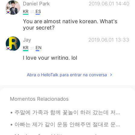
Daniel Park
2019.06.01 14:40
KR
ES
You are almost native korean. What's
your secret?
Jay
2019.06.01 13:33
KR
EN
I love your writing, lol
J.
2019.06.01 13:21
Abra o HelloTalk para entrar na conversa
KR
JP
I'm impressed seeing your profile
Momentos Relacionados
sunhee
2019.06.01 13:16
KR
EN
주말에 가족과 함께 꽃놀이 하러 갔는데 저는 벚꽃의 아름다움에 매혹되고 눈을 뗄 수가 없어서 (꽃놀이 한지 너무 오래 되가지고 얼마나 아름다운지 잊고 있었어요 ㅠㅠ) 식구들은...
아웃기닼ㅋㅋㅋㅋㅋㅋㅋㅋ
아빠는 제가 같이 운동 안해주면 절대로 운동 안 하시거든요 그래서 제가 공원에 같이 산책도 해주고 가끔 라켓볼도 치고 그러는데 겨울에는 너무 추우니까 쇼핑몰 가서 아이쇼핑 하...
jh
2019.06.01 13:05