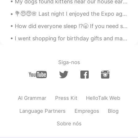
My dogs found kittens near our house earlier. We are going to try to rescue them! I put food ou...
KR
JP
저도 똥손인데 가끔 기분전환으로 네일하고
💐😇😇🌸 Last night I enjoyed the Expo again and meet with my friends for Arizona. So happy to eat an...
싶을 때는 '데싱디바' 써요!! 나중에 기회되면
How did everyone sleep ⁉️🥱 If you need some to send you a voice message or text send me a commen...
해보세요 빠르고 편하고 예뻐요
I went shopping for birthday gifts and made food again today 😁 How did you all sleep? Did you ge...
Joseph
2019.06.01 13:00
KR
EN
대환장파티... 좋은 표현 알아갑니다 ㅋㅋ
Siga-nos
DianeK.
2019.06.01 12:55
KR
EN
ㅋㅋ유머 코드 맞는 사람이 곁에 있는거 굉
장히 중요해요.ㅋ 근데 자매가 그리 잘 통한
AI Grammar
Press Kit
HelloTalk Web
다니 정말 웃을일이 많겠어요.ㅎㅎ😊😁😁
Language Partners
Empregos
Blog
hj
2019.06.01 12:55
KR
JP
EN
Sobre nós
와 한국어 실력이 ㄷㄷㄷ