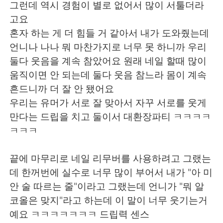
Deutsch
日本語
그런데 역시 경험이 별로 없어서 많이 서툴더라
고요
한국어
Русский
혼자 하는 게 더 힘들 거 같아서 내가 도와줬는데
언니나 나나 뭐 마찬가지로 너무 못 하니까 우리
ไทย
Indonesia
둘다 웃음을 계속 참았어요 원래 네일 할때 많이
움직이면 안 되는데 둘다 웃음 참느라 몸이 계속
Italiano
Türkçe
흔드니까 더 잘 안 됐어요
우리는 유머가 서로 잘 맞아서 자꾸 서로를 웃게
Tiếng Việt
만다는 드립을 치고 둘이서 대환장파티 ㅋㅋㅋㅋ
ㅋㅋㅋ
끝에 마무리로 네일 리무버를 사용하려고 그랬는
데 한꺼번에 실수로 너무 많이 부어서 내가 "아 미
안 술 따르는 줄"이라고 그랬는데 언니가 "뭐 알
코올은 맞지"라고 하는데 이 말이 너무 웃기는거
예요 ㅋㅋㅋㅋㅋㅋㅋ 드립력 센스