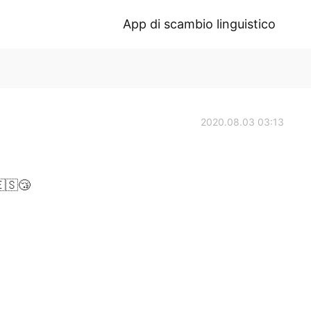
App di scambio linguistico
2020.08.03 03:13
🇪🇸😴