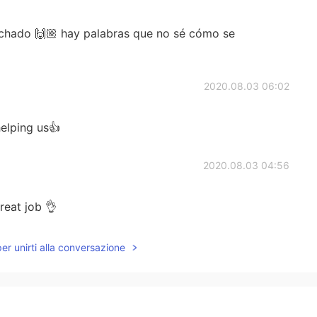
chado 🙌🏼 hay palabras que no sé cómo se
2020.08.03 06:02
helping us👍
2020.08.03 04:56
reat job 👌
2020.08.03 04:22
per unirti alla conversazione
y gracias por ayudar