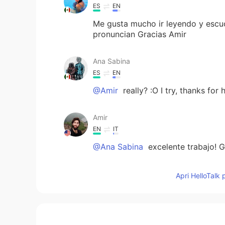
ES
EN
Me gusta mucho ir leyendo y escu
pronuncian Gracias Amir
Ana Sabina
ES
EN
@Amir
really? :O I try, thanks for 
Amir
EN
IT
@Ana Sabina
excelente trabajo! G
Ana Sabina
Apri HelloTalk 
ES
EN
Perdona por mi voz de ardilla🐿️😁