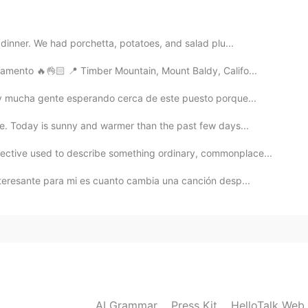
2020.08.03 03:59
 dinner. We had porchetta, potatoes, and salad plu...
pamento 🔥👌🏻 📍 Timber Mountain, Mount Baldy, Califo...
2020.08.03 03:52
ay mucha gente esperando cerca de este puesto porque...
nte que esta lección. Me gustó la lectura sobre su
e. Today is sunny and warmer than the past few days...
tive used to describe something ordinary, commonplace...
2020.08.03 03:49
nteresante para mi es cuanto cambia una canción desp...
👌😎
2020.08.03 03:49
a 👌😴
AI Grammar
Press Kit
HelloTalk Web