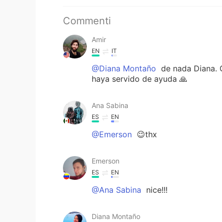
Commenti
Amir
EN
IT
@Diana Montaño
de nada Diana. G
haya servido de ayuda 🙏
Ana Sabina
ES
EN
@Emerson
😉thx
Emerson
ES
EN
@Ana Sabina
nice!!!
Diana Montaño