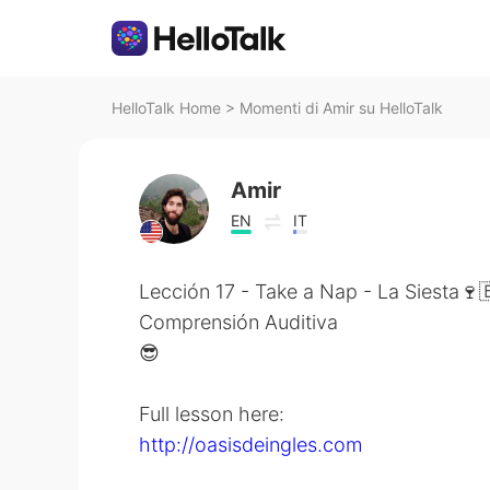
HelloTalk Home
>
Momenti di Amir su HelloTalk
Amir
EN
IT
Lección 17 - Take a Nap - La Siesta🍷
Comprensión Auditiva
😎
Full lesson here:
http://oasisdeingles.com