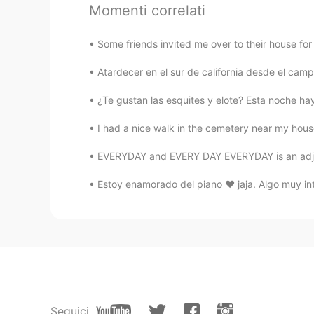
Amir
Momenti correlati
EN
IT
Some friends invited me over to their house for
@Tita
Gracias! 🙏
Atardecer en el sur de california desde el cam
Tita
¿Te gustan las esquites y elote? Esta noche h
ES
DE
Su página web es igual de interesa
I had a nice walk in the cemetery near my hous
abuelo. :)
EVERYDAY and EVERY DAY EVERYDAY is an adjec
Amir
Estoy enamorado del piano ❤️ jaja. Algo muy i
EN
IT
@Judith
totalmente de acuerdo☕
Amir
EN
IT
@Judy
splendid spot for a siest
Seguici