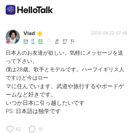
Aplicación de intercambio de idiomas
Vlad
2020.08.22 07:46
EN
IT
ES
JP
PT
EL
AI Grammar Checker
日本人のお友達が欲しい。気軽にメッセージを送
って下さい。
Español
僕は28歳。歌手とモデルです。ハーフイギリス人
ですけど今はロー
マに住んでいます。武道や旅行するやボードゲ
English
简体中文
ームなど好きです。
いつか日本に引っ越したいです
繁體中文
العربية
PS: 日本語は独学です
Français
Deutsch
62
15