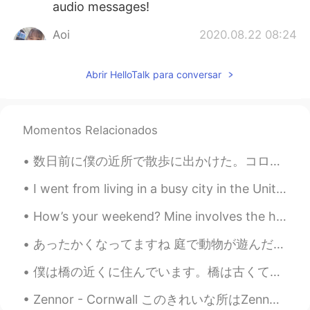
audio messages!
Aoi
2020.08.22 08:24
JP
EN
Abrir HelloTalk para conversar
I like martial arts too. I do kendo and
karate！
Mel
2020.08.22 08:14
Momentos Relacionados
JP
ES
Wanna be my friend? You can teach me
数日前に僕の近所で散歩に出かけた。コロナウイルスによって駐車場全部閉鎖されたので海岸で誰もいなかった。バレーボールネットも全部下がられてブランコも閉鎖された。不思議だった。それ以来Los Ang...
English and Spanish and I can teach you
Japanese maybe?🙃
I went from living in a busy city in the United States to the countryside of Japan! Life here is ...
How’s your weekend? Mine involves the humid Singapore weather, my 2 babies and café comfort food....
りん
2020.08.22 07:59
JP
EN
あったかくなってますね 庭で動物が遊んだり、狩ったりしています。 イギリスの家々の大掃除は大体この時期に行いますよ、正月じゃなくて。 最近、炭水化物を沢山食べて、太った気がしましたが なんと、...
歌手とモデル
で
す。
僕は橋の近くに住んでいます。橋は古くて小さいので、鉄道会社はそれをより大きな橋に交換したいです。橋の周りで住んでいる人々は、大きな橋を恐れて抗議しています。抗議の面白い方法の一つは、将来の大きな...
歌手とモデル
をやっていま
す。
Zennor - Cornwall このきれいな所はZennorと言って、南部のコーンウォールがあります。辺りの小さい村で、大きい崖とか水色な海とか広いヒースがあります。 長い歩きをしてから...
ハーフ
イギリス人です
けど
今はローマ