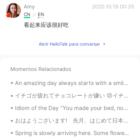
Amy
2020.10.19 00:35
CN
EN
看起来应该很好吃
Keith Fletcher
2020.10.19 00:20
Abrir HelloTalk para conversar
EN
ES
@Xochitl Itali
I’ll mail some 😹
Keith Fletcher
2020.10.19 00:20
Momentos Relacionados
EN
ES
An amazing day always starts with a smile.i hope this new day and everyday of your life gives you...
@Pam Contreras
¡gracias!😸😸😸
イチゴが疲れてチョコレートが嫌い 😢イチゴとチョコレートはすべての料理で使うのをやめるべきだと思います! I guess I made the boba bowl tooo cold~~😑🙄 ...
Keith Fletcher
2020.10.19 00:19
Idiom of the Day “You made your bed, now you must sleep/lie in it.” This expression is said to s...
EN
ES
@下班急先锋
supposed to look like
おはようございます! 先月、はじめて日本に行きました! 東京、鎌倉、京都、奈良、広島。すごく楽しかったです。アメリカに帰った後で、１週間足が痛かったです! たくさん歩いて観光していたんですね。下...
“bones”
Spring is slowly arriving here. Some flowers bloomed in the yard, and patiently waiting for our...
Keith Fletcher
2020.10.19 00:19