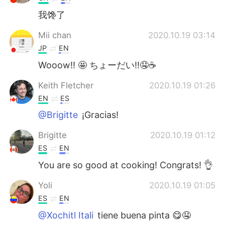
我馋了
Mii chan
2020.10.19 03:14
JP
EN
Wooow‼︎ 🤩 ちょーだい‼︎🤤☕️
Keith Fletcher
2020.10.19 01:26
EN
ES
@Brigitte
¡Gracias!
Brigitte
2020.10.19 01:12
ES
EN
You are so good at cooking! Congrats! 👌
Yoli
2020.10.19 01:05
ES
EN
@Xochitl Itali
tiene buena pinta 😋🤤