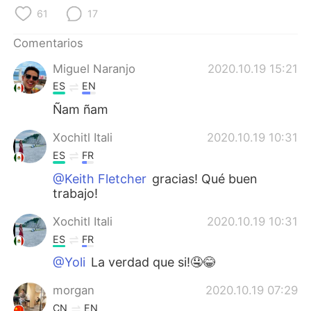
日本語
한국어
61
17
Русский
ไทย
Comentarios
Miguel Naranjo
2020.10.19 15:21
Indonesia
Italiano
ES
EN
Türkçe
Tiếng Việt
Ñam ñam
Xochitl Itali
2020.10.19 10:31
Português
ES
FR
@Keith Fletcher
gracias! Qué buen
trabajo!
Xochitl Itali
2020.10.19 10:31
ES
FR
@Yoli
La verdad que si!🤤😂
morgan
2020.10.19 07:29
CN
EN