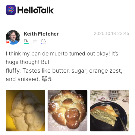
Aplicación de intercambio de idiomas
Keith Fletcher
2020.10.18 23:45
EN
ES
AI Grammar Checker
I think my pan de muerto turned out okay! It’s
huge though! But
Español
fluffy. Tastes like butter, sugar, orange zest,
and aniseed. 😸☕️
English
简体中文
繁體中文
العربية
Français
Deutsch