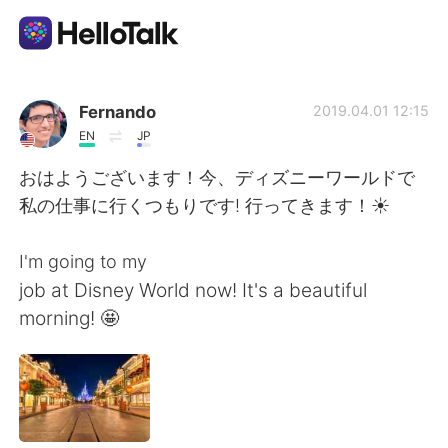
語言交換應用
Fernando
2019.04.01 12:15
EN
JP
AI Grammar Checker
おはようございます！今、ディズニーワールドで
私の仕事に行くつもりです! 行ってきます！☀️
繁體中文
I'm going to my
job at Disney World now! It's a beautiful
English
简体中文
morning! 🤩
Español
العربية
Français
Deutsch