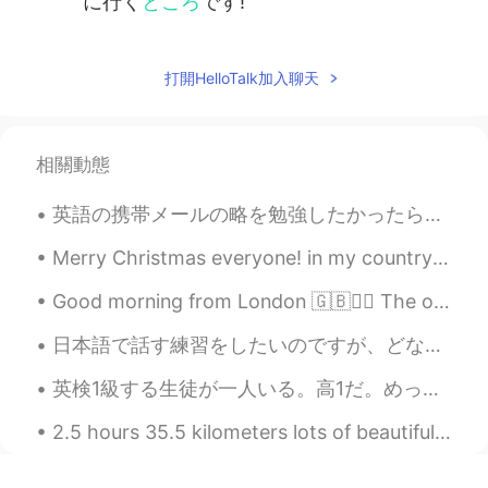
に行く
ところ
です!
打開HelloTalk加入聊天
相關動態
英語の携帯メールの略を勉強したかったらこの投稿を参考にしてください。 英語の40つの使いやすい略です。 1. LOL → Laugh out loud 意味→笑笑笑、www 2. OMG → ...
Merry Christmas everyone! in my country we would say, Selamat Hari Natal semua! What are your go...
Good morning from London 🇬🇧🙋‍♀️ The only secret behind a good day is a great attitude , so don’t ...
日本語で話す練習をしたいのですが、どなたか手伝ってくれませんか？代わりに韓国語か英語の練習をお手伝いをします。 毎日電話で会話の練習をしています。日本語の練習を手伝ってください。 Hello...
英検1級する生徒が一人いる。高1だ。めっちゃすごいと思う。僕は高校時にアホだった。ちゃんと勉強しなかった。この生徒は素敵な子だと思う。優しいし明るいし、頭がいいし。彼女の親はたぶんとてもいい人だ...
2.5 hours 35.5 kilometers lots of beautiful views along Edogawa crashed on my bike and sustained ...