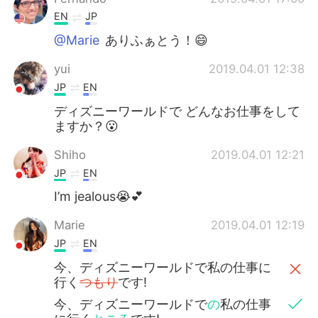
EN
JP
@Marie
ありふぁとう！😄
yui
2019.04.01 12:38
JP
EN
ディズニーワールドで どんなお仕事をして
ますか？😮
Shiho
2019.04.01 12:21
JP
EN
I’m jealous😭💕
Marie
2019.04.01 12:19
JP
EN
今、ディズニーワールドで私の仕事に
行く
つもり
です!
今、ディズニーワールドで
の
私の仕事