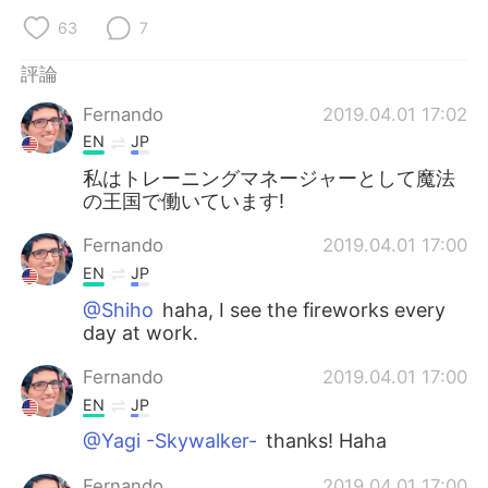
日本語
한국어
63
7
Русский
ไทย
評論
Fernando
2019.04.01 17:02
Indonesia
Italiano
EN
JP
Türkçe
Tiếng Việt
私はトレーニングマネージャーとして魔法
の王国で働いています!
Português
Fernando
2019.04.01 17:00
EN
JP
@Shiho
haha, I see the fireworks every
day at work.
Fernando
2019.04.01 17:00
EN
JP
@Yagi -Skywalker-
thanks! Haha
Fernando
2019.04.01 17:00