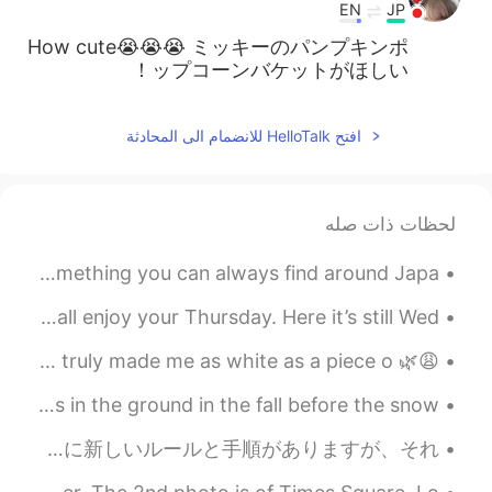
EN
JP
How cute😭😭😭 ミッキーのパンプキンポ
ップコーンバケットがほしい！
افتح HelloTalk للانضمام الى المحادثة
لحظات ذات صله
I did a trip to Kanazawa, Japan. Beautiful landscape is something you can always find around Japa...
🇺🇸Good evening, morning, and afternoon. I hope you all enjoy your Thursday. Here it’s still Wed...
😩🌿 I'll never stop buying plants. Also, this quarantining has truly made me as white as a piece o...
Do you have tulips in your country? You put the bulbs in the ground in the fall before the snow, ...
今日は閉店以来、初めてディズニーワールドに来ました。とても楽しかったし、最後にスプラッシュマウンテンに乗って商品を買うことができました!コロナウイルスのために新しいルールと手順がありますが、それ...