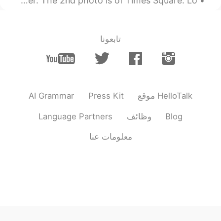
Blackout in New York City. Most of Manhattan has lost power. The 2nd photo is of Times Square. Lo...
تابعونا
AI Grammar
Press Kit
موقع HelloTalk
Language Partners
وظائف
Blog
معلومات عنا