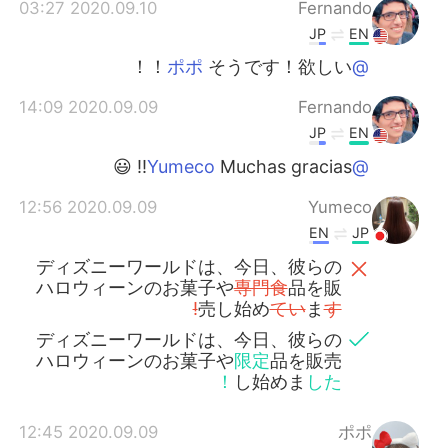
2020.09.10 03:27
Fernando
JP
EN
そうです！欲しい！！
@ポポ
2020.09.09 14:09
Fernando
JP
EN
Muchas gracias!! 😃
@Yumeco
2020.09.09 12:56
Yumeco
EN
JP
ディズニーワールドは、今日、彼らの
ハロウィーンのお菓子や
専門食
品を販
売し始め
てい
ま
す!
ディズニーワールドは、今日、彼らの
ハロウィーンのお菓子や
限定
品を販売
し始めま
した！
2020.09.09 12:45
ポポ