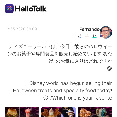
تطبيق تبادل اللغة
Fernando
2020.09.09 12:35
JP
EN
AI Grammar Checker
ディズニーワールドは、今日、彼らのハロウィー
ンのお菓子や専門食品を販売し始めています!あな
العربية
たのお気に入りはどれですか?
😋
English
简体中文
Disney world has begun selling their
Halloween treats and specialty food today!
繁體中文
Español
Which one is your favorite? 😛
Français
Deutsch