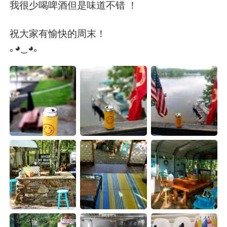
Deutsch
한국어
我很少喝啤酒但是味道不错 ！
Русский
ไทย
祝大家有愉快的周末！
｡◕‿◕｡
Indonesia
Italiano
Türkçe
Tiếng Việt
Português