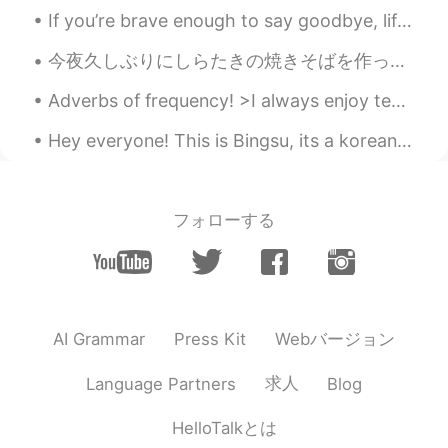
颐和园是某处的昵称吗
If you’re brave enough to say goodbye, life will reward you with a new hello. #Goodbye2020 #Hel...
黎晓川 ᵕ̈ Riçhard
2021.08.07 02:32
今夜久しぶりにしらたきの焼きそばを作った Tonight I had Shirataki yakisoba for the first time in a long while ビーフもいっ...
EN
CN
KR
TH
Adverbs of frequency! >I always enjoy teaching English! >I usually drink coffee in the morning, a...
@远山
haha, yeah.... So many amazing
memories there ❤️
Hey everyone! This is Bingsu, its a korean dessert. Maybe it isnt traditional with chocolate and...
远山
2021.08.07 02:31
CN
EN
フォローする
颐和园？……😄，原来是你的夏宫👍
黎晓川 ᵕ̈ Riçhard
2021.08.07 02:30
EN
CN
KR
TH
@鹧鸪
告诉你。。。when I was a kid, I
Webバージョン
AI Grammar
Press Kit
would spend every summer here!
求人
Language Partners
Blog
鹧鸪
2021.08.07 02:29
CN
EN
HelloTalkとは
@黎晓川 ᵕ̈ Riçhard
嗯…我该如何解释呢？