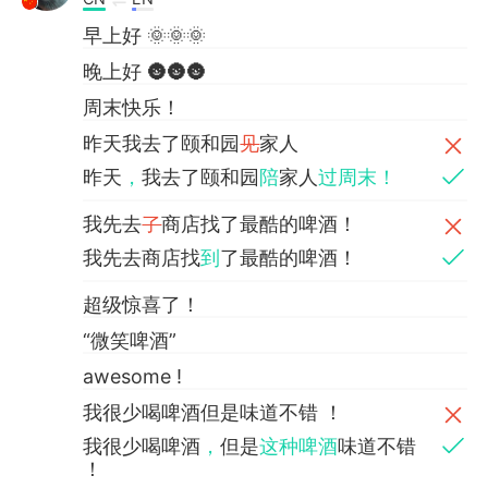
早上好 🌞🌞🌞
晚上好 🌚🌚🌚
周末快乐！
昨天我去了颐和园
见
家人
昨天
，
我去了颐和园
陪
家人
过周末！
我先去
了
商店找了最酷的啤酒！
我先去商店找
到
了最酷的啤酒！
超级惊喜了！
“微笑啤酒”
awesome !
我很少喝啤酒但是味道不错 ！
我很少喝啤酒
，
但是
这种啤酒
味道不错
！