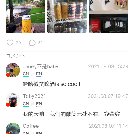
79
31
コメント
Janey不是baby
2021.08.09 15:29
CN
EN
哈哈微笑啤酒is so cool!
Toby2021
2021.08.07 19:47
CN
EN
我的天呐！我们的微笑无处不在。😁😁😁
Coffee
2021.08.07 11:14
CN
EN