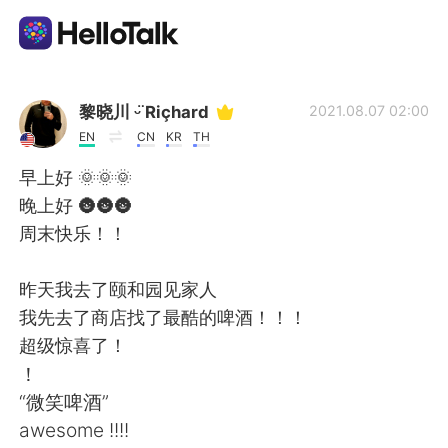
語学交換アプリ
黎晓川 ᵕ̈ Riçhard
2021.08.07 02:00
EN
CN
KR
TH
AI Grammar Checker
早上好 🌞🌞🌞
晚上好 🌚🌚🌚
日本語
周末快乐！！
昨天我去了颐和园见家人
English
简体中文
我先去了商店找了最酷的啤酒！！！
超级惊喜了！
繁體中文
Español
！
“微笑啤酒”
العربية
Français
awesome !!!!