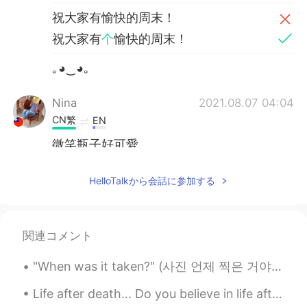
祝大家有愉快的周末！
祝大家有
个
愉快的周末！
｡◕‿◕｡
Nina
2021.08.07 04:04
CN繁
EN
微笑瓶子好可愛
黎晓川 ᵕ̈ Riçhard
2021.08.07 02:34
HelloTalkから会話に参加する
EN
CN
KR
TH
@Coco
yeah, it's my lake house 🏡 when
I was a kid I would spend my summers
関連コメント
there ❤️
"When was it taken?" (사진 언제 찍은 거야?) "She is beauiful" (그녀는 아르답다) "Not a typo" (오타가 아님) "티없이 아름다운"...
Coco
2021.08.07 02:33
CN
EN
Life after death... Do you believe in life after death? Is so, where do we go after we die, and ...