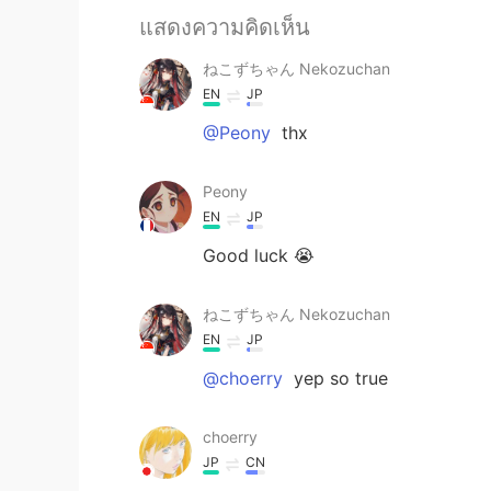
แสดงความคิดเห็น
ねこずちゃん Nekozuchan
EN
JP
@Peony
thx
Peony
EN
JP
Good luck 😭
ねこずちゃん Nekozuchan
EN
JP
@choerry
yep so true
choerry
JP
CN