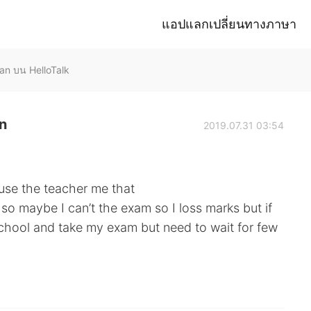
แอปแลกเปลี่ยนทางภาษา
 บน HelloTalk
n
2019.07.31 03:54
ause the teacher me that
so maybe I can’t the exam so I loss marks but if
school and take my exam but need to wait for few