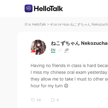
บ้าน HelloTalk
>
ช่วงเวลาของ ねこずちゃん Nekozuchan
ねこずちゃん Nekozucha
EN
JP
Having no friends in class is hard bec
I miss my chinese oral exam yesterday 
they allow me to take I must to other 
hour for my turn ☹️
58
6