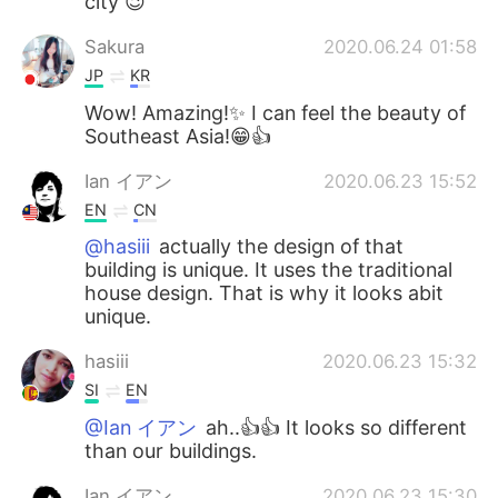
city 😉
Sakura
2020.06.24 01:58
JP
KR
Wow! Amazing!✨ I can feel the beauty of
Southeast Asia!😁👍
Ian イアン
2020.06.23 15:52
EN
CN
@hasiii
actually the design of that
building is unique. It uses the traditional
house design. That is why it looks abit
unique.
hasiii
2020.06.23 15:32
SI
EN
@Ian イアン
ah..👍👍 It looks so different
than our buildings.
Ian イアン
2020.06.23 15:30