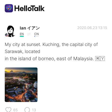
Dil Değişimi Uygulaması
Ian イアン
2020.06.23 13:15
EN
CN
AI Grammar Checker
My city at sunset. Kuching, the capital city of
Sarawak, located
Türkçe
in the island of borneo, east of Malaysia. 🇲🇾
English
简体中文
繁體中文
Español
العربية
Français
65
13