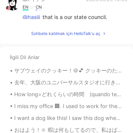
EN
CN
@hasiii
that is a our state council.
hasiii
2020.06.23 15:28
Sohbete katılmak için HelloTalk'u aç
SI
EN
@Ian イアン
I can see a special building
near to river...what is it?🏯
İlgili Dil Anlar
Ian イアン
2020.06.23 14:09
サブウェイのクッキー！🍪💕 クッキーのため、サブウェイに行きました！ 味が３つがあります。オートミールレーズン、マイトチップマカダミア、ダブルチョコレート。最近クッキーは安く販売されていた、一...
EN
CN
@hasiii
yes small city. But it is my
去年、大阪のユニバーサルスタジオに行きました。🎢🎡I wore Harry Potter cloak 🧙🏻‍♀️🔮 I never go to Tokyo Disneyland even th...
homwtown.
How long=どれくらいの時間 (quando tempo) How many=どれくらいの数(quanti) How much = いくらくらい (Quanto cosa) How = ど...
hasiii
2020.06.23 13:54
I miss my office 🏢. I used to work for the best low cost airline in the world, Airasia ✈️. They h...
SI
EN
I want a dog like this! I saw this dog when i was in Hongdae before. So cute. He was very friendl...
Wow beautiful city.. 😊💕👌👌
おはよう！🔆 暇は何もしてるので、私はばかりクッキーを食べました。このクッキーのブランドは色々味がありますけどお父さんはスーパーで四つの味を買いました。チョコレート、ピーナツバター、チーズとオ...
Ian イアン
2020.06.23 13:41