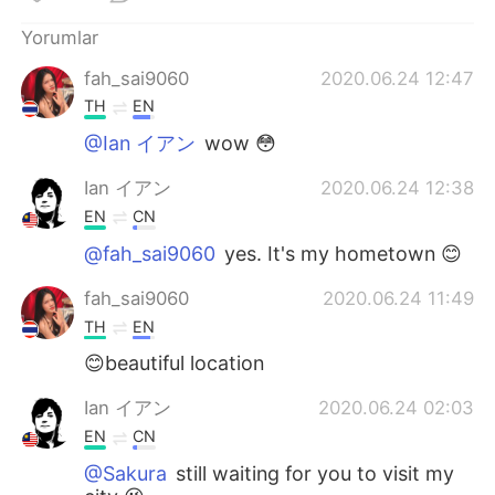
Deutsch
日本語
Yorumlar
한국어
Русский
fah_sai9060
2020.06.24 12:47
TH
EN
ไทย
Indonesia
@Ian イアン
wow 😳
Italiano
Tiếng Việt
Ian イアン
2020.06.24 12:38
EN
CN
Português
@fah_sai9060
yes. It's my hometown 😊
fah_sai9060
2020.06.24 11:49
TH
EN
😊beautiful location
Ian イアン
2020.06.24 02:03
EN
CN
@Sakura
still waiting for you to visit my