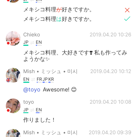
メキシコ料理
が
好きですか。
メキシコ料理
は
好きですか。
Chieko
2019.04.20 10:26
JP
EN
メキシコ料理、大好きです❣️ 私も作ってみ
ようかな✨
Mish • ミッシュ • 미시
2019.04.20 10:12
EN
FR
JP
KR
@toyo
Awesome! 😊
toyo
2019.04.20 10:08
JP
EN
作りました！
Mish • ミッシュ • 미시
2019.04.20 09:39