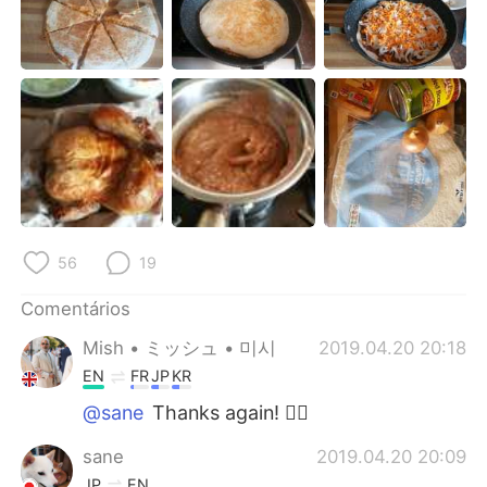
Deutsch
日本語
한국어
Русский
ไทย
Indonesia
Italiano
Türkçe
Tiếng Việt
56
19
Comentários
Mish • ミッシュ • 미시
2019.04.20 20:18
EN
FR
JP
KR
@sane
Thanks again! 👍🏽
sane
2019.04.20 20:09
JP
EN