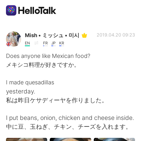
Aplicativo de troca de idioma
Mish • ミッシュ • 미시
2019.04.20 09:23
EN
FR
JP
KR
AI Grammar Checker
Does anyone like Mexican food?
メキシコ料理が好きですか。
Português
I made quesadillas
yesterday.
English
简体中文
私は昨日ケサディーヤを作りました。
繁體中文
Español
I put beans, onion, chicken and cheese inside.
中に豆、玉ねぎ、チキン、チーズを入れます。
العربية
Français