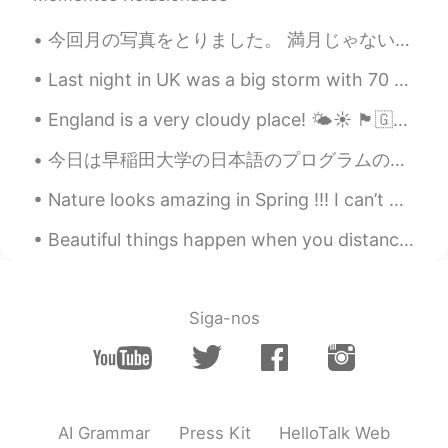
Hiroki
2019.04.20 09:33
今回月の写真をとりました。 満月じゃないけど実はこのような月は特に好きです！ （縁をちゃんと見えるから、宇宙を遊泳してる気がする) 三つの写真、三つのフィルタ設定（だから色の違いがあります...
JP
EN
Last night in UK was a big storm with 70 mph winds. Today many houses in the south are without po...
@Mish • ミッシュ • 미시
ありがとう！今
度食べてみます！！
England is a very cloudy place! 🌤☀️ 🏴󠁧󠁢󠁥󠁮󠁧󠁿🇬🇧 Yesterday I went to the seaside for a long walk. E...
Mish • ミッシュ • 미시
2019.04.20 09:32
今日は早稲田大学の日本語のプログラムの最後の日です！ 今日は最後の発表をして試験をもらえました。 先生は厳しかったけど、よくできました。ちょっとびくりしました笑。 それで、早稲田大学で日本語を勉...
EN
FR
JP
KR
Nature looks amazing in Spring !!! I can’t wait for the sun to shine and flowers to bloom . Spr...
@仲良夫婦
やれ！
Beautiful things happen when you distance yourself from negativity ! Positive vibe 🧡 Positive mi...
Mish • ミッシュ • 미시
2019.04.20 09:31
EN
FR
JP
KR
@Nobo
Thanks
Siga-nos
Mish • ミッシュ • 미시
2019.04.20 09:31
EN
FR
JP
KR
@Hiroki
Its like a mexican pizza. It has
AI Grammar
Press Kit
HelloTalk Web
fillings inside and is cooking in a pan.