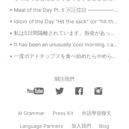
Meal of the Day Pt. II 🇦🇺👏🏻 —————————————————————— Ladies and Gentlemen, Welcome to another e...
Idiom of the Day “Hit the sack” (or “hit the hay”) If you tell someone you’re going to “hit the...
私は5日間隔離されています。熱発があったから。🤒今もう元気です！よかった！☺️ でも、まだ仕事させれていません。😓 この花をくれました。嬉しいです！ 今、日本語を練習したいです。誰かは電話で日本...
It has been an unusually cool morning. I am not complaining though. Back to work. Have a great Da...
一度ポテトチップスを食べ始めたらやめられません。 日本には小分けサイズのパックがあるのがうれしいです。 米国では大きな問題でした。 コストコサイズのトルティーヤチップの袋は、私にとって最も危険で...
關注我們
外語學習聊天
AI Grammar
Press Kit
加入我們
Language Partners
Blog