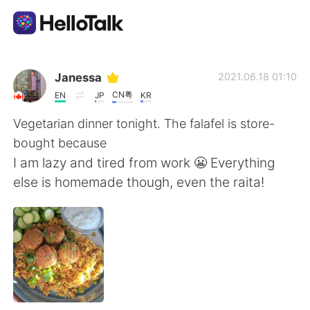
語言交換應用
Janessa
2021.06.18 01:10
CN粤
EN
JP
KR
AI Grammar Checker
Vegetarian dinner tonight. The falafel is store-
bought because
繁體中文
I am lazy and tired from work 😬 Everything
else is homemade though, even the raita!
English
简体中文
Español
العربية
Français
Deutsch