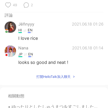
日本語
한국어
49
2
Русский
ไทย
評論
Jëñnyyy
2021.06.18 01:26
Indonesia
Italiano
HI
EN
Türkçe
Tiếng Việt
I love rice
Nana
2021.06.18 01:14
Português
JP
EN
looks so good and neat !
打開HelloTalk加入聊天
相關動態
ゆったりとしたしゅうまつをすごしましたが、きょうはそのことについてはふれません。- I had a relaxing weekend, but I won't talk about it tod...