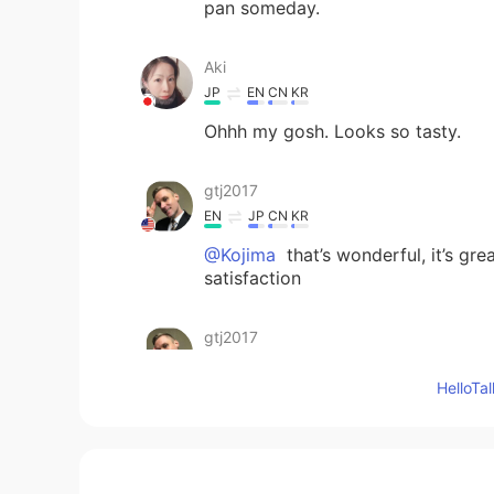
pan someday.
Aki
JP
EN
CN
KR
Ohhh my gosh. Looks so tasty.
gtj2017
EN
JP
CN
KR
@Kojima
that’s wonderful, it’s g
satisfaction
gtj2017
EN
JP
CN
KR
Hello
@Masa
thanks 😬
gtj2017
EN
JP
CN
KR