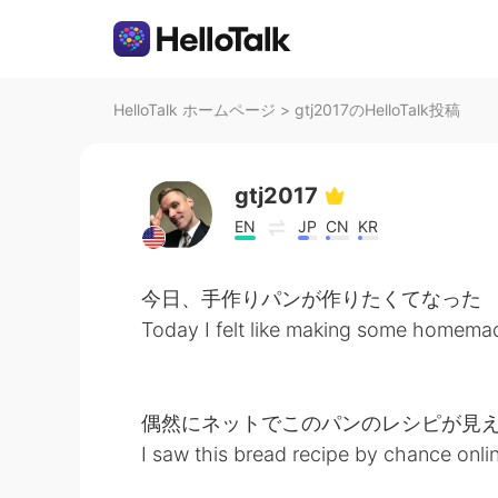
HelloTalk ホームページ
>
gtj2017のHelloTalk投稿
gtj2017
EN
JP
CN
KR
今日、手作りパンが作りたくてなった
Today I felt like making some homema
偶然にネットでこのパンのレシピが見
I saw this bread recipe by chance online