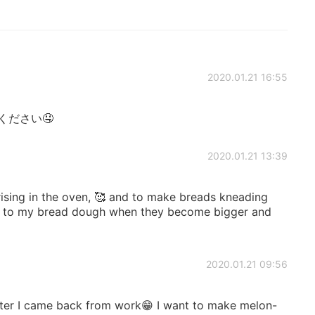
2020.01.21 16:55
ください🤤
2020.01.21 13:39
rising in the oven, 🥰 and to make breads kneading
ve to my bread dough when they become bigger and
2020.01.21 09:56
ter I came back from work😁 I want to make melon-