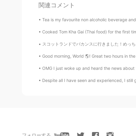
関連コメント
@ junko
うん、作ったことがありま
Tea is my favourite non alcoholic beverage and 
gtj2017
Cooked Tom Kha Gai (Thai food) for the first t
EN
JP
CN
KR
@hiro
訂正とコメントをありがとう😁 yea, I
スコットランドでバカンスに行きました！めっちゃおすすめ！イギリスの自然は本当に綺麗です 
Good morning, World 🌎! Great two hours in the 
gtj2017
EN
JP
CN
KR
OMG I just woke up and heard the news about y
@nozomi
aha~ yea, I’m sometimes
Despite all I have seen and experienced, I still g
rising in the oven
gtj2017
EN
JP
CN
KR
@Akemi
Akemiさん^_^ありがと
gtj2017
フォローする