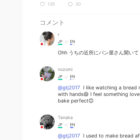
126
30
コメント
r
JP
EN
Ohh うちの近所にパン屋さん開いて
nozomi
JP
EN
@gtj2017
I like watching a bread 
with hands😄 I feel something lo
bake perfect😊
Tanaka
JP
EN
@gtj2017
I used to make bread af