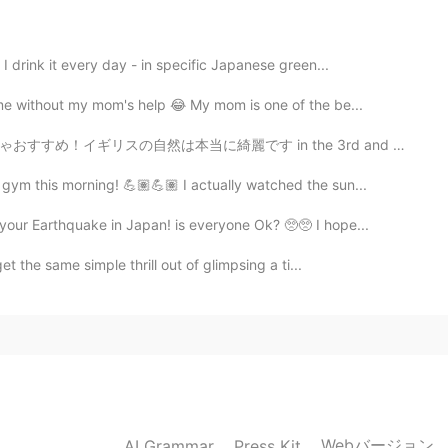
す✌🏻
I drink it every day - in specific Japanese green...
2020.01.21 06:39
ime without my mom's help 😂 My mom is one of the be...
’m trying to practice using it
in the 3rd and 6th picture you can see the biggest mo...
gym this morning! 💪🏽💪🏽 I actually watched the sun...
2020.01.21 06:38
our Earthquake in Japan! is everyone Ok? 🥺🥺 I hope...
 worried and interested when watching the bread
et the same simple thrill out of glimpsing a ti...
2020.01.21 06:37
うございました
2020.01.21 06:37
Webバージョン
AI Grammar
Press Kit