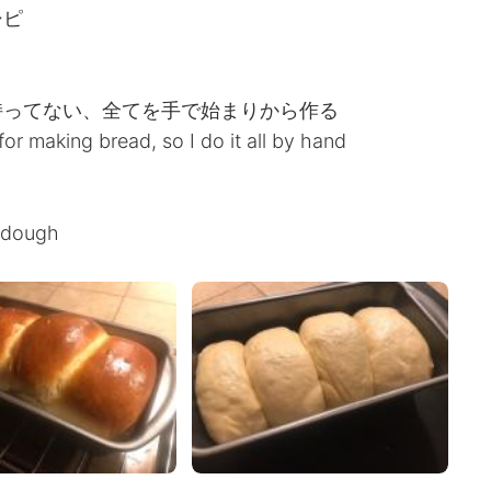
シピ
持ってない、全てを手で始まりから作る
or making bread, so I do it all by hand
d dough