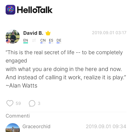
App di scambio linguistico
David B.
2019.09.01 03:17
EN
CN
ES
DE
AI Grammar Checker
“This is the real secret of life -- to be completely
engaged
Italiano
with what you are doing in the here and now.
And instead of calling it work, realize it is play.”
~Alan Watts
English
简体中文
59
3
繁體中文
Español
Commenti
العربية
Français
Graceorchid
2019.09.01 09:34