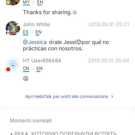
Deutsch
日本語
MY
EN
Thanks for sharing.☺
한국어
Русский
John White
2019.09.01 05:31
ไทย
Indonesia
ES
EN
@Jessica
órale Jessi😊por qué no
Türkçe
Tiếng Việt
prácticas con nosotros.
HT User698494
2019.09.01 05:04
Português
CN
EN
😜
Apri HelloTalk per unirti alla conversazione
Momenti correlati
РЕКА, КОТОРУЮ ПОВЕРНУЛИ ВСПЯТЬ…⁠⠀ THE RIVER THAT FLOWS BACKWARDS…⁠⠀ ⁠⠀ Я узнала много интересного...