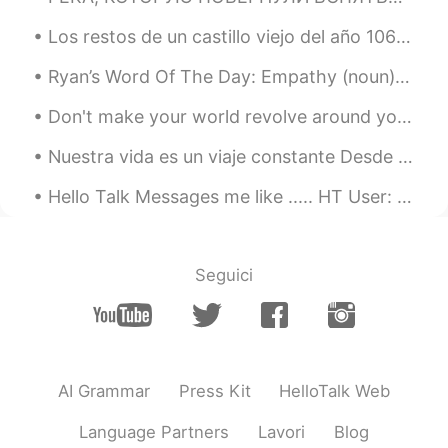
Los restos de un castillo viejo del año 1066. Y también el lugar donde las ultimas personas ejecu...
Ryan’s Word Of The Day: Empathy (noun) Meaning: to have sympathy/understanding towards others E...
Don't make your world revolve around your phone, feed yourself new things to learn and always loo...
Nuestra vida es un viaje constante Desde el nacimiento hasta la muerte, los paisajes cambian, se ...
Hello Talk Messages me like ..... HT User: 👋🏽 Me: 👋🏽 HT User: hi Me: hi HT User: how are you? ...
Seguici
AI Grammar
Press Kit
HelloTalk Web
Language Partners
Lavori
Blog