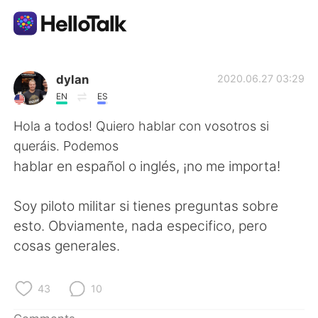
Language Exchange App
dylan
2020.06.27 03:29
EN
ES
AI Grammar Checker
Hola a todos! Quiero hablar con vosotros si
queráis. Podemos
English
hablar en español o inglés, ¡no me importa!
Soy piloto militar si tienes preguntas sobre
简体中文
繁體中文
esto. Obviamente, nada especifico, pero
cosas generales.
Español
العربية
Français
Deutsch
43
10