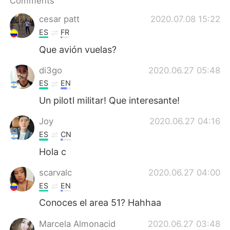
Comments
日本語
한국어
cesar patt
2020.07.08 15:22
Русский
ไทย
ES
FR
Que avión vuelas?
Indonesia
Italiano
di3go
2020.06.27 05:48
Türkçe
Tiếng Việt
ES
EN
Un pilotl militar! Que interesante!
Português
Joy
2020.06.27 04:16
ES
CN
Hola c
scarvalc
2020.06.27 04:00
ES
EN
Conoces el area 51? Hahhaa
Marcela Almonacid
2020.06.27 03:48