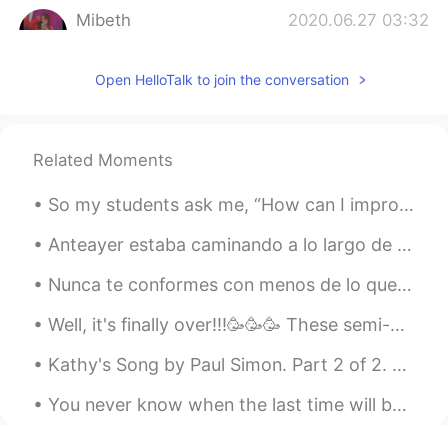
Mibeth
2020.06.27 03:32
ES
EN
Mucho gusto Dylan 😄
Open HelloTalk to join the conversation
Omar
2020.06.27 03:31
ES
EN
Related Moments
I want to practice my English!! Send me a
message
So my students ask me, “How can I improve my pronunciation for clarity?”⁉️🤔🧐⁉️ Simple answer is....
Anteayer estaba caminando a lo largo de la costa en mi país, escocia, y decidí tomar este foto de...
Nunca te conformes con menos de lo que mereces. Te mereces esfuerzos. Te mereces amor Te mereces...
Well, it's finally over!!!🥳🥳🥳 These semi-grueling 14 days has not only tested my patience but my ...
Kathy's Song by Paul Simon. Part 2 of 2. And a song I was writing is left undone I don't know w...
You never know when the last time will be... We are used to routine and that everything is repeti...