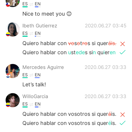
ES
EN
Nice to meet you 😊
Ibeth Gutierrez
2020.06.27 03:45
ES
EN
Quiero hablar con
vo
s
o
t
ro
s si quer
áis.
Quiero hablar con
u
st
ede
s si
n
qu
i
er
en
Mercedes Aguirre
2020.06.27 03:33
ES
EN
Let’s talk!
WilloGarcia
2020.06.27 03:33
ES
EN
Quiero hablar con vosotros si quer
á
is.
Quiero hablar con vosotros si quer
é
is.