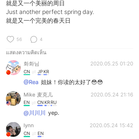
Deutsch
日本語
就是又一个美丽的周日
Just another perfect spring day.
한국어
Русский
就是又一个完美的春天日
Indonesia
Italiano
56
4
Türkçe
Tiếng Việt
แสดงความคิดเห็น
화화님
2020.05.25 01:20
Português
CN
JP
KR
@Rea
姐妹！你读的太好了😳😳
Mike 麦克儿
2020.05.24 21:16
EN
CN
KR
RU
@川川川
yep.
lynn
2020.05.24 15:42
CN
EN