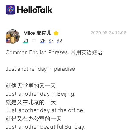
แอปแลกเปลี่ยนทางภาษา
Mike 麦克儿
2020.05.24 12:06
EN
CN
KR
RU
AI Grammar Checker
Common English Phrases. 常用英语短语
ไทย
Just another day in paradise
.
就像天堂里的又一天
English
简体中文
Just another day in Beijing.
就是又在北京的一天
繁體中文
Español
Just another day at the office.
就是又在办公室的一天
العربية
Français
Just another beautiful Sunday.