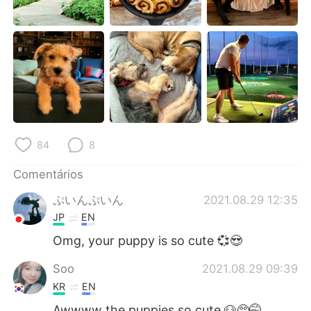
Deutsch
日本語
한국어
Русский
ไทย
Indonesia
Italiano
Türkçe
Tiếng Việt
84
8
Comentários
ぷいんぷいん
2021.08.29 12:35
JP
EN
Omg, your puppy is so cute 💞😍
Soo
2021.08.29 09:39
KR
EN
Awwww the puppies so cute 🐶🥺🤭