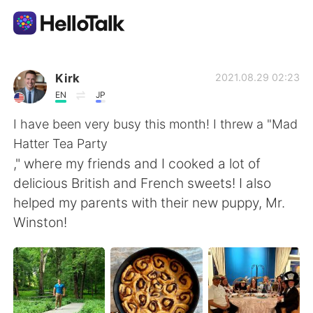
Aplicativo de troca de idioma
Kirk
2021.08.29 02:23
EN
JP
AI Grammar Checker
I have been very busy this month! I threw a "Mad
Hatter Tea Party
Português
," where my friends and I cooked a lot of
delicious British and French sweets! I also
helped my parents with their new puppy, Mr.
English
简体中文
Winston!
繁體中文
Español
العربية
Français