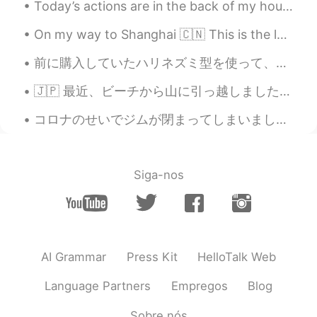
Today’s actions are in the back of my house!! Click on the photo for full panoramic view and exp...
On my way to Shanghai 🇨🇳 This is the longest time I've been back to America in 4 years. I came ba...
前に購入していたハリネズミ型を使って、ついにハリネズミクッキーを焼いてみました🍪🦔 今回は、甘さ控えめのバタークッキー！ チョコペンでかざってみましたが、針のところ難しかったです。 背中のと...
🇯🇵 最近、ビーチから山に引っ越しました。 ビーチが恋しいけど、新しい友達ができました：くまの子! 🇬🇧 Recently, we moved from the beach to the ...
コロナのせいでジムが閉まってしまいました。しかし運動は必要。ここでは真面目に”social distancing”をする人が少ないから、人がいない林へ自転車を乗りに行きました。ル－トの途中、いき...
Siga-nos
AI Grammar
Press Kit
HelloTalk Web
Language Partners
Empregos
Blog
Sobre nós