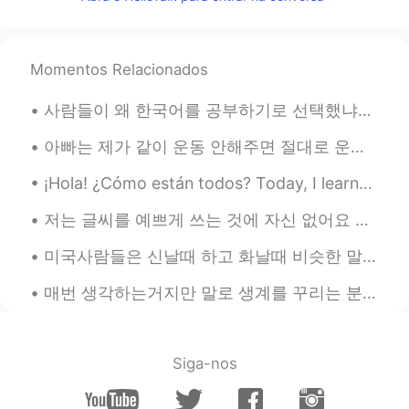
정찰기 Recon
2019.07.16 11:59
KR
EN
거의 한국인이네 ㅋㅋ
Momentos Relacionados
EunBi
2019.07.16 11:59
사람들이 왜 한국어를 공부하기로 선택했냐고 물었어요. 저는 항상 지루하고 다른 나라 언어를 공부하고 싶어서 한국어를 공부한다고 말해요. 한국드라마 예능 kpop을 통해 한국을...
KR
EN
한국인이다
아빠는 제가 같이 운동 안해주면 절대로 운동 안 하시거든요 그래서 제가 공원에 같이 산책도 해주고 가끔 라켓볼도 치고 그러는데 겨울에는 너무 추우니까 쇼핑몰 가서 아이쇼핑 하...
¡Hola! ¿Cómo están todos? Today, I learned the Spanish form of “be”. It sounded confusing at fi...
lala
2019.07.16 11:51
KR
EN
저는 글씨를 예쁘게 쓰는 것에 자신 없어요 특히 저의 한국어 글씨는 초딩수준이라서 남한테 보여주기 좀 부끄러워요 그래도 발전하고 싶어서 한국어 폰트를 찾아보고 흉내내기로 했어...
꿈이지만 용감하시다 👍
미국사람들은 신날때 하고 화날때 비슷한 말을 많이 쓰는 거 같다 ㅋㅋㅋㅋ *신날때* Shut. Up. No~ you did NOT Get outta here! You're ...
Olivia
2019.07.16 11:50
매번 생각하는거지만 말로 생계를 꾸리는 분들이 정말 존경스러워요 소설가 어나운서 스포츠캐스터 등등 지금 아빠랑 경기 보고 있는데 한국 스포츠캐스터의 나레이션으로 듣고 있다가...
KR
ES
한국인인줄 ㅋㅋㅋㅋ
Siga-nos
seon
2019.07.16 11:45
KR
EN