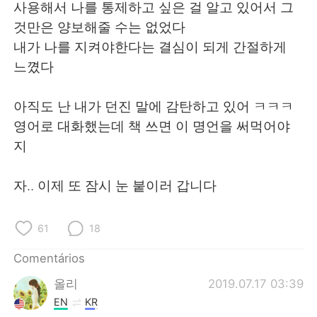
Deutsch
日本語
사용해서 나를 통제하고 싶은 걸 알고 있어서 그
것만은 양보해줄 수는 없었다
한국어
Русский
내가 나를 지켜야한다는 결심이 되게 간절하게
느꼈다
ไทย
Indonesia
아직도 난 내가 던진 말에 감탄하고 있어 ㅋㅋㅋ
Italiano
Türkçe
영어로 대화했는데 책 쓰면 이 명언을 써먹어야
지
Tiếng Việt
자.. 이제 또 잠시 눈 붙이러 갑니다
61
18
Comentários
올리
2019.07.17 03:39
EN
KR