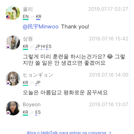
올리
2019.07.17 03:27
EN
KR
@民宇Minwoo
Thank you!
상원
2019.07.16 15:42
KR
JP
HI
ES
그렇게 미리 훈련을 하시는건가요? 😂 그렇
지만 쓸 일은 안 생겼으면 좋겠어요
ヒョンギョン
2019.07.16 14:00
KR
JP
오늘은 아름답고 평화로운 꿈꾸세요
Boyeon
2019.07.16 13:07
KR
ES
필력 어메이징...👍
Abra o HelloTalk para entrar na conversa