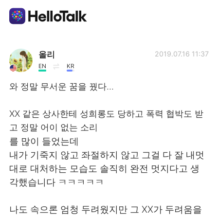
Aplicativo de troca de idioma
올리
2019.07.16 11:37
EN
KR
AI Grammar Checker
와 정말 무서운 꿈을 꿨다...
Português
XX 같은 상사한테 성희롱도 당하고 폭력 협박도 받
고 정말 어이 없는 소리
를 많이 들었는데
English
简体中文
내가 기죽지 않고 좌절하지 않고 그걸 다 잘 내멋
대로 대처하는 모습도 솔직히 완전 멋지다고 생
繁體中文
Español
각했습니다 ㅋㅋㅋㅋㅋ
العربية
Français
나도 속으론 엄청 두려웠지만 그 XX가 두려움을