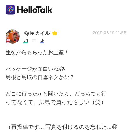
Aplicación de intercambio de idiomas
Kyle カイル
2019.08.19 11:55
EN
JP
AI Grammar Checker
生徒からもらったお土産！
Español
パッケージが面白いね😂
島根と鳥取の自虐ネタかな？
English
简体中文
どこに行ったかと聞いたら、どっちでも行
ってなくて、広島で買ったらしい（笑）
繁體中文
العربية
Français
Deutsch
（再投稿です… 写真を付けるのを忘れた…😣