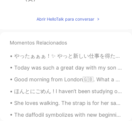
Abrir HelloTalk para conversar
Momentos Relacionados
やったぁぁぁ！✨ やっと新しい仕事を得た！昨日は、面接を受けて、上手く行ったと思ったけど、別に自信がなかった。とにかく、いい忘れたポイントがあったから、eメールを届いて、多分返事できないと思った...
Today was such a great day with my son and best friend. We went out to eat today (our state final...
Good morning from London🇬🇧. What a wonderful thought is that some of the best days of our lives ...
ほんとにごめん ! I haven’t been studying or replying to messages much recently. I decided to decorate my...
She loves walking. The strap is for her safety. She isn’t a dog 🐕 😆 彼女は歩くのが大好きです。ストラップは彼女の安全のためです...
The daffodil symbolizes with new beginnings (and the coming of spring) because it is one of the ...