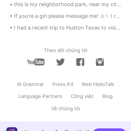
this is my neighborhood park, near my city house. Lots of migratory birds stop here, traveling m...
If you’re a girl please message me! ☺️✨ I really want to have a meaningful friendship and langua...
I had a recent trip to Huston Texas to visit family! It was really fun but crazy hot and humid. I...
Theo dõi chúng tôi
AI Grammar
Press Kit
Web HelloTalk
Language Partners
Công việc
Blog
Về chúng tôi