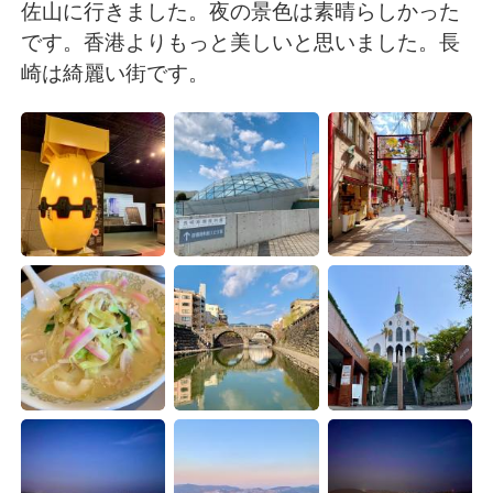
Deutsch
日本語
佐山に行きました。夜の景色は素晴らしかった
です。香港よりもっと美しいと思いました。長
한국어
Русский
崎は綺麗い街です。
ไทย
Indonesia
Italiano
Türkçe
Português