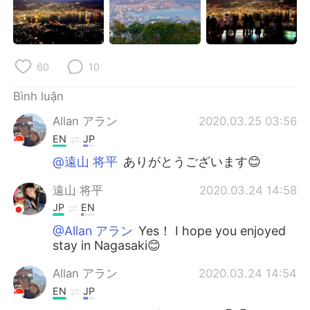
60
10
Bình luận
Allan アラン
2020.03.25 03:56
EN
JP
@遠山 将平
ありがとうございます😊
遠山 将平
2020.03.24 14:58
JP
EN
@Allan アラン
Yes！ I hope you enjoyed
stay in Nagasaki😊
Allan アラン
2020.03.24 14:54
EN
JP