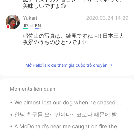
美味しいですよ😊
Yukari
2020.03.24 14:29
JP
EN
稲佐山の写真は、綺麗ですね～‼️ 日本三大
夜景のうちのひとつです✨
遠山 将平
2020.03.24 14:18
JP
EN
Mở HelloTalk để tham gia cuộc trò chuyện
I was born in Nagasaki😊
wasabi
2020.03.24 14:07
Moments liên quan
JP
EN
長崎は綺麗
い
街です。
We almost lost our dog when he chased after the wild turkeys. 🦃😳 My husband is culpable in this s...
長崎は綺麗
な
街です。
안녕 친구들 오렌만이다~ 코로나 때문에 발리오 이사왔어요 ㅋㅋ 지금은 시골 마을에 있어요 .. 한달 동안 여기서 살다보니 너무 즐겁고 여기 동네 사람들이랑 도 치네고있어요^^...
A McDonald's near me caught on fire the other day because of someone's reckless disposal of their...