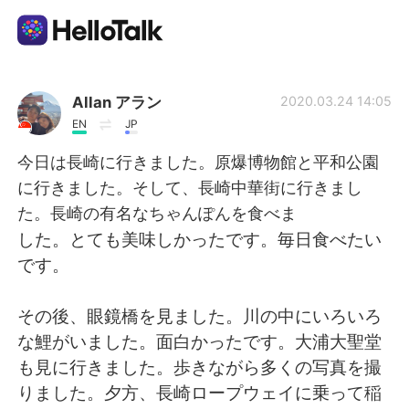
Ứng dụng trao đổi ngôn ngữ
Allan アラン
2020.03.24 14:05
EN
JP
AI Grammar Checker
今日は長崎に行きました。原爆博物館と平和公園
に行きました。そして、長崎中華街に行きまし
Tiếng Việt
た。長崎の有名なちゃんぽんを食べま
した。とても美味しかったです。毎日食べたい
です。
English
简体中文
その後、眼鏡橋を見ました。川の中にいろいろ
繁體中文
Español
な鯉がいました。面白かったです。大浦大聖堂
も見に行きました。歩きながら多くの写真を撮
العربية
Français
りました。夕方、長崎ロープウェイに乗って稲