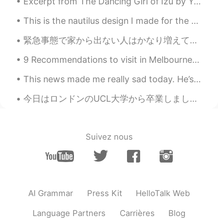
Excerpt from The Dancing Girl of Izu by Yasunari Kawabata. I picked up the book, with a certain ...
EN
JP
This is the nautilus design I made for the Ocean Institute summer camp shirts this year. これは、今年オ...
@Shin
Do it!
緊急事態で家から出ない人はかなり増えてるので、結構つまらなくなるのは必然だ。この時間を新しい能力を成長させた方がいい。俺はもう2ヶ月以上に家でずっと居るので、そういうことをしてる。教えることもい...
Victor ビクター
2019.09.24 12:32
9 Recommendations to visit in Melbourne City 🇦🇺 1. Melbourne Central/Emporium (a lot of shoppin...
EN
JP
@Masa
It will be hard to get there in the
This news made me really sad today. He’s one of my favorite Japanese actor 😭😭😭 このニュースで、今日は本当に悲しく...
winter 😅
今日はロンドンのUCL大学から卒業しました! 修士号のComputational Statistics & Machine Learning (電算機統計学と機械学習?) ってコースを勉強しまし...
Victor ビクター
2019.09.24 12:31
EN
JP
@HIROMI
Thank you Hiromi!
Suivez nous
Victor ビクター
2019.09.24 12:31
EN
JP
@Takuma
Thanks Takuma!
AI Grammar
Press Kit
HelloTalk Web
Victor ビクター
2019.09.24 12:31
Language Partners
Carrières
Blog
EN
JP