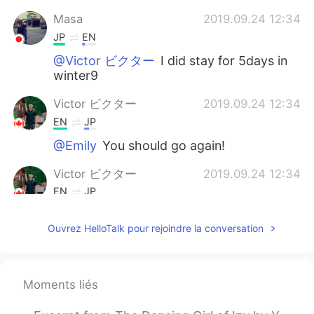
Masa
2019.09.24 12:34
JP
EN
@Victor ビクター
I did stay for 5days in
winter9
Victor ビクター
2019.09.24 12:34
EN
JP
@Emily
You should go again!
Victor ビクター
2019.09.24 12:34
EN
JP
@トモユキ
Wow! That's a lot of times!
Ouvrez HelloTalk pour rejoindre la conversation
Victor ビクター
2019.09.24 12:33
EN
JP
@Saya
You should go there :)
Moments liés
Victor ビクター
2019.09.24 12:32