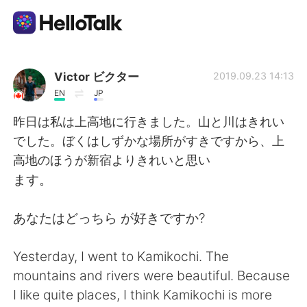
Appli d'échange linguistique
Victor ビクター
2019.09.23 14:13
EN
JP
AI Grammar Checker
昨日は私は上高地に行きました。山と川はきれい
でした。ぼくはしずかな場所がすきですから、上
Français
高地のほうが新宿よりきれいと思い
ます。
English
简体中文
あなたはどっちら が好きですか?
繁體中文
Español
Yesterday, I went to Kamikochi. The
mountains and rivers were beautiful. Because
العربية
Deutsch
I like quite places, I think Kamikochi is more