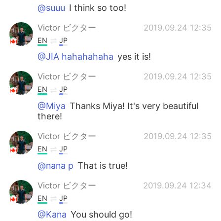
@suuu
I think so too!
Victor ビクター
2019.09.24 12:35
EN
JP
@JIA hahahahaha
yes it is!
Victor ビクター
2019.09.24 12:35
EN
JP
@Miya
Thanks Miya! It's very beautiful
there!
Victor ビクター
2019.09.24 12:35
EN
JP
@nana p
That is true!
Victor ビクター
2019.09.24 12:34
EN
JP
@Kana
You should go!