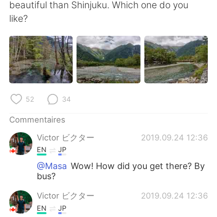
日本語
한국어
beautiful than Shinjuku. Which one do you
like?
Русский
ไทย
Indonesia
Italiano
Türkçe
Tiếng Việt
52
34
Português
Commentaires
Victor ビクター
2019.09.24 12:36
EN
JP
@Masa
Wow! How did you get there? By
bus?
Victor ビクター
2019.09.24 12:36
EN
JP