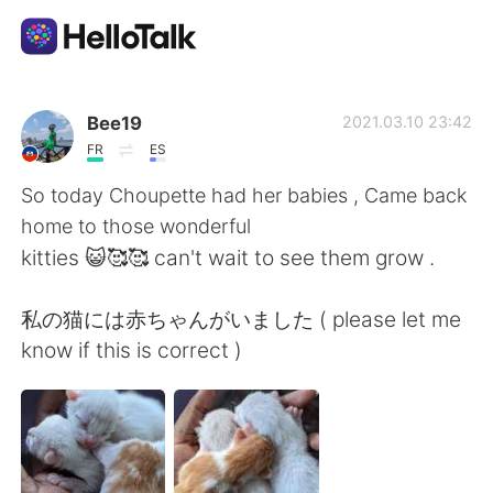
App di scambio linguistico
Bee19
2021.03.10 23:42
FR
ES
AI Grammar Checker
So today Choupette had her babies , Came back
home to those wonderful
Italiano
kitties 😺🥰🥰 can't wait to see them grow .
私の猫には赤ちゃんがいました ( please let me
English
简体中文
know if this is correct )
繁體中文
Español
العربية
Français