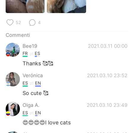
Deutsch
日本語
한국어
Русский
52
4
ไทย
Indonesia
Commenti
Bee19
2021.03.11 00:00
Türkçe
Tiếng Việt
FR
ES
Português
Thanks 🥰🥰
Verónica
2021.03.10 23:52
ES
EN
So cute 🥰
Olga A.
2021.03.10 23:49
ES
EN
😍😍😍😍I love cats