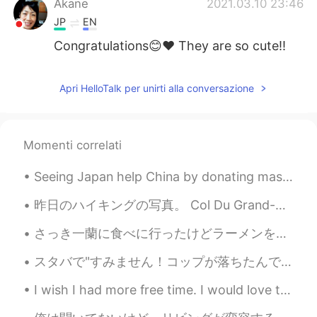
Akane
2021.03.10 23:46
JP
EN
Congratulations😊❤ They are so cute!!
Apri HelloTalk per unirti alla conversazione
Momenti correlati
Seeing Japan help China by donating masks is heart warming. ❤️🥰🥰🥰🥰❤️ I love these 2 countries! ...
昨日のハイキングの写真。 Col Du Grand-Saint-Bernardでセントバーナード犬3匹と一緒にハイキングしました！ 一生忘れない、大切な記憶になる経験でした。 本当に楽しくて、素...
さっき一蘭に食べに行ったけどラーメンを持ってきた時に店員さんがすげえきれいに頭を下げた。どれだけ文化だといっても、俺みたいにただただ料理するのめんどくさくてラーメンを食べに来たしょうもないやつに...
スタバで"すみません！コップが落ちたんですけど〜"と定員さんに声かけたお客さんがいて、おれはすごいなとむしろそのお客さんに声かけたくなった。だって本当にコップが自分の意思で落ちたのならば、一刻も...
I wish I had more free time. I would love to get a shiba inu! Unfortunately my apartment is not p...