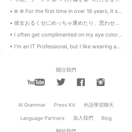
JP
EN
❄️ ❄️ For the first time in over 16 years, it snowed five inches! In Texas, snow is rare! I was b...
おはようございます😃☀
彼女おるくせにめっちゃ褒めたり、思わせぶりなこと言ってくれる常識ない奴が結構くるわけ。外国人やから許してくれるんやろなって思いながらくだらねー行動するけど、マジで調子乗りすぎやと思う。うちも同じ...
Dani
2021.09.08 22:37
I often get complimented on my eye color. 👁👁 But no one seems to be able to agree on what color ...
EN
JP
@okuzumi
ありがとうございます！
I'm an IT Professional, but I like wearing a suit for my job! 👍🏻😂 It feels professional and makes...
okuzumi
2021.09.08 22:35
JP
EN
關注我們
ひらがなとカタカナよ
む
から、うれし
いです。
ひらがなとカタカナ
が
よ
める
から、う
れしいです。
外語學習聊天
AI Grammar
Press Kit
加入我們
Language Partners
Blog
關於我們