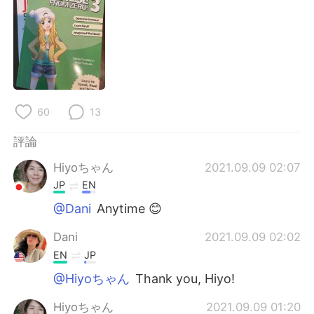
日本語
한국어
Русский
ไทย
Indonesia
Italiano
Türkçe
Tiếng Việt
60
13
評論
Português
Hiyoちゃん
2021.09.09 02:07
JP
EN
@Dani
Anytime 😊
Dani
2021.09.09 02:02
EN
JP
@Hiyoちゃん
Thank you, Hiyo!
Hiyoちゃん
2021.09.09 01:20