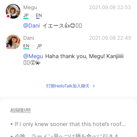
Megu
2021.09.08 22:53
JP
EN
@Dani
イエース👍😊🙆‍♀️
Dani
2021.09.08 22:49
EN
JP
@Megu
Haha thank you, Megu! Kanjiiiii
🧟‍♀️😵‍💫
Megu
2021.09.08 22:45
JP
EN
打開HelloTalk加入聊天
頑張って(がんばって)ね~💪😊🔥
Dani
2021.09.08 22:45
相關動態
EN
JP
@captain54
コーヒー ☕️☀️
If I only knew sooner that this hotel’s roof had such a beautiful view. 💕 I’d have come here to ...
captain54
2021.09.08 22:39
今晩、ラーメン屋へつけ麺を食べに行きました。ラーメン屋でポスターがあって、ポスターが言うの「つけ麺の作り方:まず、汁だけを味わって、麺だけを味わって、汁に麺をつけてから、食べてください。」良かっ...