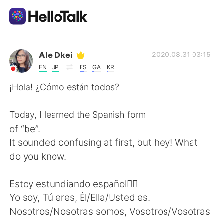
Sprachaustausch-App
Ale Dkei
2020.08.31 03:15
EN
JP
ES
GA
KR
AI Grammar Checker
¡Hola! ¿Cómo están todos?
Deutsch
Today, I learned the Spanish form
of “be”.
It sounded confusing at first, but hey! What
English
简体中文
do you know.
繁體中文
Español
Estoy estundiando español🙆‍♀️
Yo soy, Tú eres, Él/Ella/Usted es.
العربية
Français
Nosotros/Nosotras somos, Vosotros/Vosotras