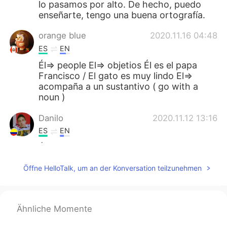
lo pasamos por alto. De hecho, puedo
enseñarte, tengo una buena ortografía.
orange blue
2020.11.16 04:48
ES
EN
Él=> people El=> objetios Él es el papa
Francisco / El gato es muy lindo El=>
acompaña a un sustantivo ( go with a
noun )
Danilo
2020.11.12 13:16
ES
EN
Él lleva tilde porque es un pronombre
personal y se usa para diferenciarlo de 'El'
Öffne HelloTalk, um an der Konversation teilzunehmen
ya que prácticamente se escribe igual
pero se usa para objetos, cosas y
animales.
Ähnliche Momente
Jorge Hermilo
2020.11.10 21:55
ES
JP