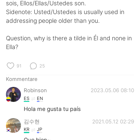
日本語
한국어
sois, Ellos/Ellas/Ustedes son.
Sidenote: Usted/Ustedes is usually used in
Русский
ไทย
addressing people older than you.
Indonesia
Italiano
Question, why is there a tilde in Él and none in
Ella?
Türkçe
Tiếng Việt
Português
91
25
Kommentare
Robinson
2023.05.06 08:10
ES
EN
Hola me gusta tu país
김수현
2021.05.12 02:29
KR
JP
Que bien~