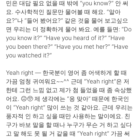
Deutsch
日本語
민은 대답 필요 없을 때 밖에 “you know?” 안 써
요. 수사학적인 질문만 물어볼 때 해요. “알아
Русский
ไทย
요?”나 “들어 봤어요?” 같은 것을 물어 보고싶으
면 우리는 더 정확하게 물어 봐요. 예를 들면: “Do
Indonesia
Italiano
you know it?” “Have you heard of it?” “Have
you been there?” “Have you met her?” “Have
Türkçe
Tiếng Việt
you watched it?”
Português
Yeah right — 한국분이 영어 좀 어색하게 할 때
가끔 엄청 귀여워요~~^^ 근데 “Yeah right”은 저
한테 그런 느낌 없고 제가 첨 들었을 때 좀 속상했
어요. 😐🥺 제 생각에는 “응 맞아” 때문에 한국인
이 “Yeah right” 많이 쓰는 것 같아요. 근데 우리는
풍자적 인 하고 싶을 때만 사용하는 말이에요. 친
구가 바보 말을 할 때나 누구가 무슨 거 하고 싶다
고 말 해도 못 될 거 같을 때 “Yeah right” 가끔 써