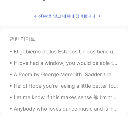
you. “Hey” 이것도 자주 쓰는것같아요. 어떤
의미들을 갖고있나요??
HelloTalk을 열고 대화에 참여합니다
Hyun 현
2019.05.21 23:02
KR
EN
너무 좋은 포스트였어요! 역시~👏👏👏 혜성
관련 라이브
씨의 포스트를 항상 기다립니다!!
El gobierno de los Estados Unidos tiene una historia muy mala en muchas partes de América Latina ...
Min
2019.05.21 14:57
If love had a window, you would be able to see my heart. It’s in the shape of you. It grows flowe...
KR
EN
헐헐 너무 좋아요 이런 포스팅!! 엄청 도움되
A Poem by George Meredith. Sadder than is the moon's lost light, Lost ere the kindling of ...
요😌
Hello! Hope you're feeling a little better today! 🤗 Here is a song to Brighten up your day! The...
Saulaie_Seo
2019.05.21 13:56
Let me know if this makes sense 😁 I’m trying to say in Spanish: Did you travel last summer? I we...
KR
JP
I think I've used 'yeah right' before ㅋㅋ
Anybody who loves dance music and is in London at the moment, I really recommend the exhibition a...
JM
2019.05.21 13:19
KR
EN