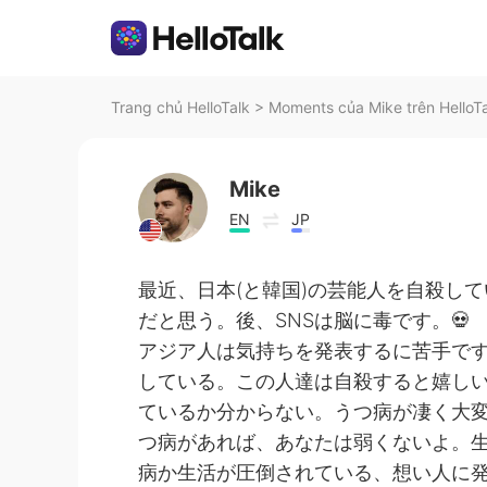
Trang chủ HelloTalk
>
Moments của Mike trên HelloT
Mike
EN
JP
最近、日本(と韓国)の芸能人を自殺し
だと思う。後、SNSは脳に毒です。💀
アジア人は気持ちを発表するに苦手で
している。この人達は自殺すると嬉しい
ているか分からない。うつ病が凄く大変
つ病があれば、あなたは弱くないよ。
病か生活が圧倒されている、想い人に