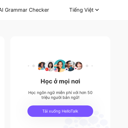
AI Grammar Checker
Tiếng Việt
Học ở mọi nơi
Học ngôn ngữ miễn phí với hơn 50
triệu người bản ngữ!
Tải xuống HelloTalk