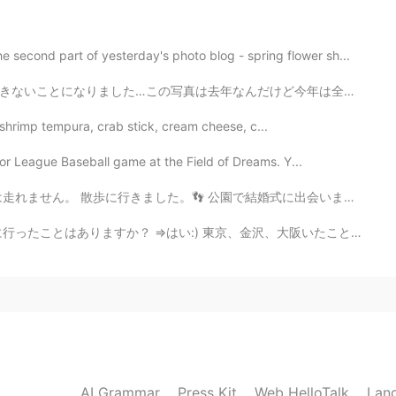
えはすごく勇気づけられます。 ただ、男らしい、女らしい
のはすごく嫌です。 化粧をする男性がいてもわたしは好
も素敵な人だと思います。
ond part of yesterday's photo blog - spring flower sh...
2020.09.16 03:20
けど今年は全然違います。昨年、私はゾンビのジョン・レノンに衣装し、姪と甥はスター・ウォーズのレイア姫とティ...
ied shrimp tempura, crab stick, cream cheese, c...
りだと思います😔 辛い事があってもそれを背負って生きていく強
だから友達や家族と助け合っていかないとね。 残された
jor League Baseball game at the Field of Dreams. Y...
で結婚式に出会いました。 私はびっくりしました。 でも美しい式典でした。💐 彼らが幸せに暮らせることを願って...
2020.09.16 03:18
 ⇒はい:) 東京、金沢、大阪いたことある ②日本語はどれくらい習いましたか？ ⇒嘘をついているように見え...
た 胸が痛いですね
AI Grammar
Press Kit
Web HelloTalk
Lan