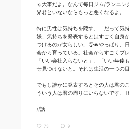
ゃ大事だよ。なんで毎日ジム/ランニン
界君といないならもっと悪くなるよ。
特に男性は気持ちを隠す。「だって気
嫌、気持ちを発表するとはすごく自身が
つけるのが女らしい。🙄🔥やっぱり
会から育っている。社会からすごくプ
「いい会社入らないと」。「いい年俸も
せ見つけないと。それは生活の一つの
でもし誰かに発表するとその人は君の
ういう人は君の周りにいらないです。They're pa
//話
73
9