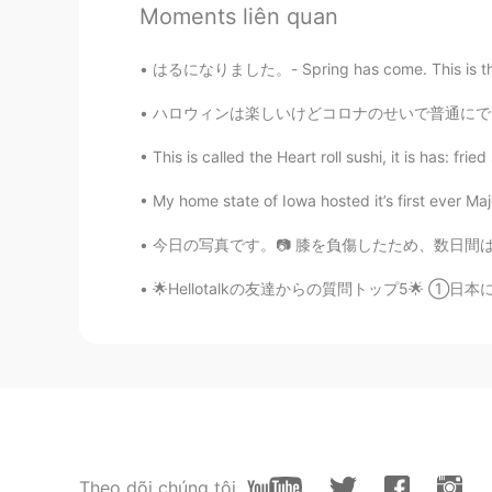
ダメだとおもいます。 あなたの考
Moments liên quan
って他人の価値観で決めつけられる
きなことをして輝いているならとて
はるになりました。- Spring has come. This is the sec
Ryo
ハロウィンは楽しいけどコロナのせいで普通にできないことになりました…この写真は去年なんだ
JP
EN
This is called the Heart roll sushi, it is has: fr
You're right. 本当にその通
さがないとね。誰だって強くない。
My home state of Iowa hosted it’s first ever Ma
人が悲しいよ😢
今日の写真です。📷 膝を負傷したため、数日間は走れません。 散歩に行きました。👣 公園
Popokirimi
🌟Hellotalkの友達からの質問トップ5🌟 ①日本に行ったことはありますか？
JP
EN
昨日は女の女優さんが亡くなりまし
Theo dõi chúng tôi