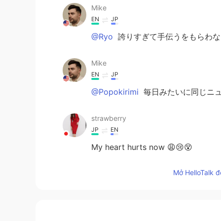
Mike
EN
JP
@Ryo
誇りすぎて手伝うをもらわな
Mike
EN
JP
@Popokirimi
毎日みたいに同じニュ
strawberry
JP
EN
My heart hurts now 😩😢😵
Mở HelloTalk đ
Hanaho
JP
KR
本当にそう思います。 死んでしま
まう周りも悪いです。でも、自分自