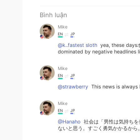
Bình luận
Mike
EN
JP
@k..fastest sloth
yea, these d
dominated by negative headlines lik
Mike
EN
JP
@strawberry
This news is always 
Mike
EN
JP
@Hanaho
社会は「男性は気持ちを
ないと思う。すごく勇気かかるから