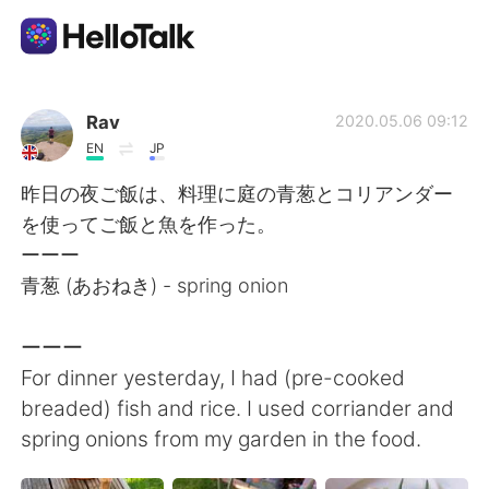
Dil Değişimi Uygulaması
Rav
2020.05.06 09:12
EN
JP
AI Grammar Checker
昨日の夜ご飯は、料理に庭の青葱とコリアンダー
を使ってご飯と魚を作った。
Türkçe
ーーー
青葱 (あおねき) - spring onion
English
简体中文
ーーー
For dinner yesterday, I had (pre-cooked
繁體中文
Español
breaded) fish and rice. I used corriander and
spring onions from my garden in the food.
العربية
Français