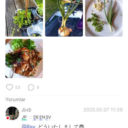
Deutsch
日本語
한국어
Русский
ไทย
Indonesia
Italiano
Tiếng Việt
Português
53
9
Yorumlar
みゆ
2020.05.07 11:39
JP
DE
EN
SV
@Rav
どういたしまして😎