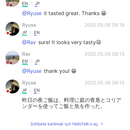
EN
JP
@Ryuse
it tasted great. Thanks 😁
Ryuse
2020.05.06 09:18
JP
EN
@Rav
sure! It looks very tasty🤤
Rav
2020.05.06 09:15
EN
JP
@Ryuse
thank you! 😁
Ryuse
2020.05.06 09:15
JP
EN
昨日の夜ご飯は、料理に庭の青葱とコリア
ンダーを使ってご飯と魚を作った。
ーーー
Sohbete katılmak için HelloTalk'u aç
青葱 (あおね
き
) - spring onion