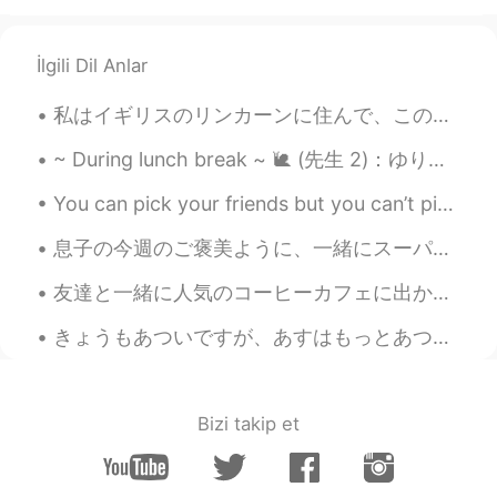
青葱 (あおね
ぎ
) - spring onion
ーーー
İlgili Dil Anlar
For dinner yesterday, I had (pre-cooked
私はイギリスのリンカーンに住んで、この所はリンカーンのカテドラルだよ。１０００年前、火がカテドラルを破壊してから、人々はそれがまた作ったよ。あなたたちは面白い歴史が好きなら、そして多分この所へ来...
breaded) fish and rice.
~ During lunch break ~ 🐌 (先生 2)：ゆり先生は自炊してるんだって？ (↑ Teacher 1 の情報らしい 🥒) 🐢 (Yuri)：そうなんです。一人暮らしなので...
I used corriander and spring onions from
my garden in the food.
You can pick your friends but you can’t pick your family 友達は選べますが、家族は選べません Vous pouvez choisir...
息子の今週のご褒美ように、一緒にスーパーに行って、息子にアイスを選ばせた👨‍👦✨ For this weeks present, I took my son with me to the sup...
友達と一緒に人気のコーヒーカフェに出かけました! 3枚目の写真: Piccolo latte 4枚目の写真: Taro latte 5枚目の写真 Salted gula malaka Wa...
きょうもあついですが、あすはもっとあつくなりそうです。- It is hot today and it will be even hotter tomorrow.🌡 I just brough...
Bizi takip et