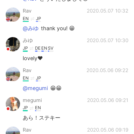
Rav
2020.05.07 10:32
EN
JP
@みゆ
thank you! 😁
みゆ
2020.05.07 10:30
JP
DE
EN
SV
lovely❤️
Rav
2020.05.06 09:22
EN
JP
@megumi
😁😁
megumi
2020.05.06 09:21
JP
EN
あら！ステキー
Rav
2020.05.06 09:19