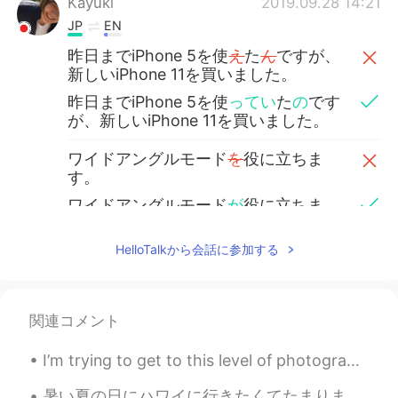
Kayuki
2019.09.28 14:21
JP
EN
昨日までiPhone 5を使
え
た
ん
ですが、
新しいiPhone 11を買いました。
昨日までiPhone 5を使
ってい
た
の
です
が、新しいiPhone 11を買いました。
ワイドアングルモード
を
役に立ちま
す。
ワイドアングルモード
が
役に立ちま
す。
HelloTalkから会話に参加する
Kako
2019.09.28 06:15
JP
EN
I change my phone too. Slip typing is
関連コメント
very useful too. Usefulは、便利、とも訳せ
るので、 「ワイドアングルモードは便利で
I’m trying to get to this level of photography 😭😎. -California / San Diego (Coastal shots) 📸📸...
す」でも良いと思います！
暑い夏の日にハワイに行きたくてたまりませんね 😌 でも、余裕がないので、その代わりに赤坂見附の辺のホノルルという喫茶店に行きました 😂🌴🌺 ここでいくつか美味しいハワイ風のおやつがあります。...