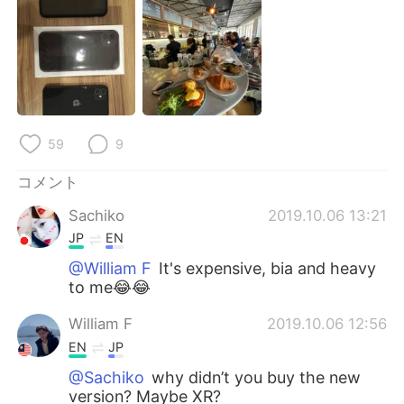
Deutsch
한국어
Русский
ไทย
Indonesia
Italiano
Türkçe
Tiếng Việt
59
9
コメント
Português
Sachiko
2019.10.06 13:21
JP
EN
@William F
It's expensive, bia and heavy
to me😂😂
William F
2019.10.06 12:56
EN
JP
@Sachiko
why didn’t you buy the new
version? Maybe XR?