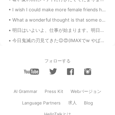
Kako
2019.09.28 06:14
I wish I could make more female friends here!🎀 But it’s too bad~ Because it seems like they want ...
JP
EN
ワイドアングルモード
を
役に立ちま
What a wonderful thought is that some of the best days of our lives haven’t happened yet! Don’t w...
す。
明日はいよいよ、仕事が始まります。明日は入社して、新しいチームと新しい仕事に挑戦します。仕事の内容自体が一緒だけれど違う業界で行うので色々学びと慣れが待っているに違いない。日本語で仕事をするのも...
ワイドアングルモード
は
役に立ちま
す。
今日鬼滅の刃見てきた😌😍(IMAXでw やばい) 漫画読んでたから心の準備できた☺ でも、それでも悲しくて😭 人が多くてちゃんと泣けなくて、歩く時は重く感じながら帰ってきた笑笑 悲しさが重くて頭...
フォローする
Webバージョン
AI Grammar
Press Kit
求人
Language Partners
Blog
HelloTalkとは