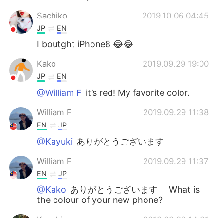
Sachiko
2019.10.06 04:45
JP
EN
I boutght iPhone8 😂😂
Kako
2019.09.29 19:00
JP
EN
@William F
it’s red! My favorite color.
William F
2019.09.29 11:38
EN
JP
@Kayuki
ありがとうございます
William F
2019.09.29 11:37
EN
JP
@Kako
ありがとうございます What is
the colour of your new phone?