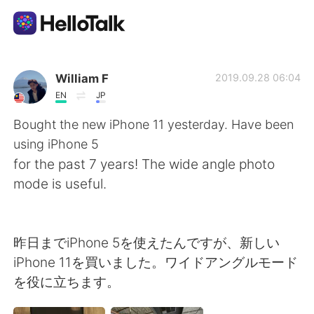
語学交換アプリ
William F
2019.09.28 06:04
EN
JP
AI Grammar Checker
Bought the new iPhone 11 yesterday. Have been
using iPhone 5
日本語
for the past 7 years! The wide angle photo
mode is useful.
English
简体中文
昨日までiPhone 5を使えたんですが、新しい
繁體中文
Español
iPhone 11を買いました。ワイドアングルモード
を役に立ちます。
العربية
Français