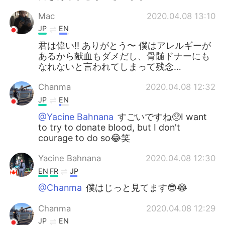
Mac
2020.04.08 13:10
JP
EN
君は偉い!! ありがとう〜 僕はアレルギーが
あるから献血もダメだし、骨髄ドナーにも
なれないと言われてしまって残念…
Chanma
2020.04.08 12:32
JP
EN
@Yacine Bahnana
すごいですね🥺I want
to try to donate blood, but I don't
courage to do so😂笑
Yacine Bahnana
2020.04.08 12:30
EN
FR
JP
@Chanma
僕はじっと見てます😎😂
Chanma
2020.04.08 12:29
JP
EN