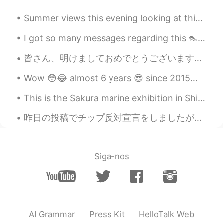
Yacine Bahnana
2020.04.08 12:20
EN
FR
JP
Summer views this evening looking at this beautiful view in "Nutchett , Massachusetts this area r...
@MementoVitae
たくさんお菓子もらえる
I got so many messages regarding this 👠💖😁😂 It is perfume from Dubai one is like rose other ...
から楽しいです😎
皆さん、明けましておめでとうございます！ 良い一年になりますように🙏🏻 僕はもともと実家に帰る予定だったけど帰れなくて年末年始を一人で過ごすことになった。25日は家族とビデオ通話してリモートで...
S-Ji
2020.04.08 12:17
JP
EN
Wow 😳😂 almost 6 years 😎 since 2015😃 HelloTalkを始めた時にローマ字しか出来なかった😂 でも、今はもう1級も合格できて、日本に住んでて日本語で会話でき...
出来るだけ協力したいのですが、僕はして
This is the Sakura marine exhibition in Shinagawa Aquapark. The dolphin show was beautiful 😊 I hi...
は行けないので、、、 これからも頑張って
下さい‼︎
昨日の投稿でチップ反対宣言をしましたが、読み返すとその理由をあまり説明していなかったので、今日は補足します😅チップ自体が悪いわけではない。ただチップが制度としてサービス業に普及してしまうと、会社...
MementoVitae
2020.04.08 12:17
JP
TH
CN
VI
Siga-nos
献血するなんて素晴らしいですね
S-Ji
2020.04.08 12:16
JP
EN
素晴らしいです！
AI Grammar
Press Kit
HelloTalk Web