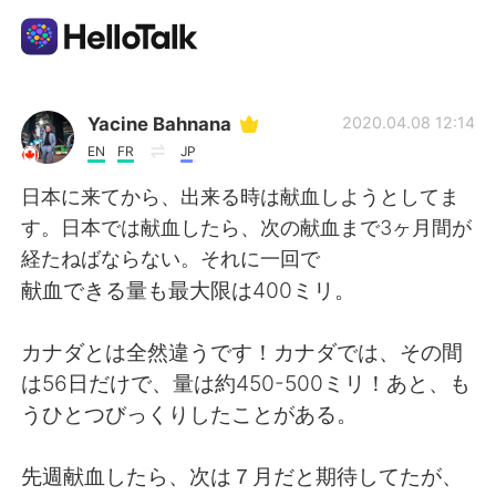
Aplicativo de troca de idioma
Yacine Bahnana
2020.04.08 12:14
EN
FR
JP
AI Grammar Checker
日本に来てから、出来る時は献血しようとしてま
す。日本では献血したら、次の献血まで3ヶ月間が
Português
経たねばならない。それに一回で
献血できる量も最大限は400ミリ。
English
简体中文
カナダとは全然違うです！カナダでは、その間
は56日だけで、量は約450-500ミリ！あと、も
繁體中文
Español
うひとつびっくりしたことがある。
العربية
Français
先週献血したら、次は７月だと期待してたが、