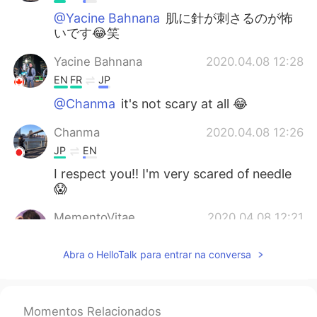
@Yacine Bahnana
肌に針が刺さるのが怖
いです😂笑
Yacine Bahnana
2020.04.08 12:28
EN
FR
JP
@Chanma
it's not scary at all 😂
Chanma
2020.04.08 12:26
JP
EN
I respect you!! I'm very scared of needle
😱
MementoVitae
2020.04.08 12:21
JP
TH
CN
VI
Abra o HelloTalk para entrar na conversa
@Yacine Bahnana
沢山もらってください
僕は献血して気を失いそうになったので怖
いです
Momentos Relacionados