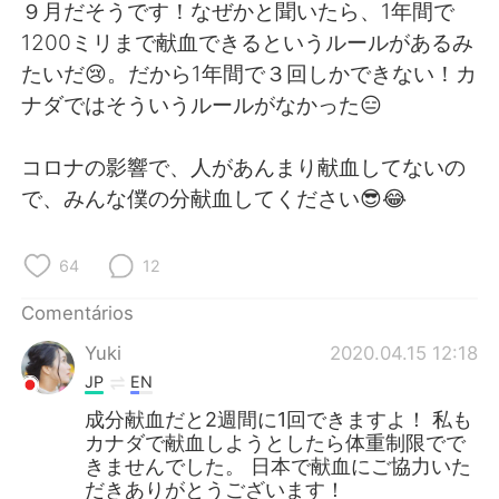
Deutsch
日本語
９月だそうです！なぜかと聞いたら、1年間で
1200ミリまで献血できるというルールがあるみ
한국어
Русский
たいだ😢。だから1年間で３回しかできない！カ
ナダではそういうルールがなかった😑
ไทย
Indonesia
コロナの影響で、人があんまり献血してないの
Italiano
Türkçe
で、みんな僕の分献血してください😎😂
Tiếng Việt
64
12
Comentários
Yuki
2020.04.15 12:18
JP
EN
成分献血だと2週間に1回できますよ！ 私も
カナダで献血しようとしたら体重制限でで
きませんでした。 日本で献血にご協力いた
だきありがとうございます！