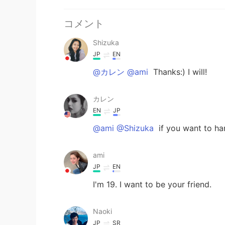
コメント
Shizuka
JP
EN
@カレン @ami
Thanks:) I will!
カレン
EN
JP
@ami @Shizuka
if you want to ha
ami
JP
EN
I'm 19. I want to be your friend.
Naoki
JP
SR