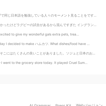
お願いします！)
々のモーメント見ることをです。 それは楽しいですが、僕が分からないくらい上手に日本文章を書いているのをみると...
ぎた イングランド人なのに試合があるのを知らなかった😂 またラグビーがないときにHUBに行く、イギリスの酒...
2019.05.07 14:58
xcited to give my wonderful gals extra pets, trea...
 today I decided to make ハムカツ. What dishes/food have ...
ュと日本のお酒はたくさんありました！たこ焼きを作るための材料とマポトフとラメンと日本のお菓子もありました。...
2019.05.07 14:53
 I went to the grocery store today. It played Cruel Sum...
前にネモフィラ見に行ってました💐
Webバージョン
AI Grammar
Press Kit