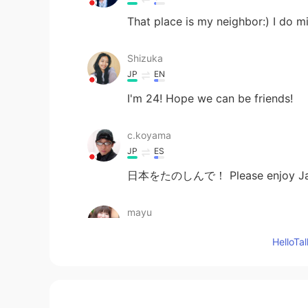
That place is my neighbor:) I do m
Shizuka
JP
EN
I'm 24! Hope we can be friends!
c.koyama
JP
ES
日本をたのしんで！ Please enjoy J
mayu
JP
EN
Hello
It’s so beautiful photo✨ I also wan
mayu
JP
EN