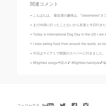
関連コメント
(19-28歳だけ人お願いします！)
(19-28歳だけ
or 19-28歳の
人
だけ
こんばんは。 最近僕の趣味は、"classmates"タブで同じ日本語を勉強している人
まだHUBに行ったことないから友達と今日行きたかったけどラグビーの試合があるから混んです
Akiko
Today is International Dog Day in the US! I am e
JP
EN
ネモフィラも空も写真も綺麗！
I miss eating food from around the world, so
今日はマイアミで韓国のスーパーに行きました。そこにはたくさんの良いことがありました。ソジ
Ryusuke
JP
EN
#Eighties songs🎆📀🎶🎵 #Eighties hairstyle💕😁
うらやましい😁✨ 僕の友人も数日
フォローする