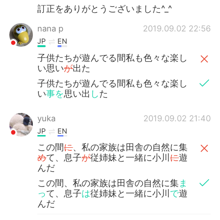
訂正をありがとうございました^_^
nana p
2019.09.02 22:56
JP
EN
子供たちが遊んでる間私も色々な楽し
い思い
が
出た
子供たちが遊んでる間私も色々な楽し
い
事を
思い出
し
た
yuka
2019.09.02 21:40
JP
EN
この間
に
、私の家族は田舎の自然に集
め
て、息子
が
従姉妹と一緒に小川
に
遊
んだ
この間、私の家族は田舎の自然に集
ま
っ
て、息子
は
従姉妹と一緒に小川
で
遊
んだ