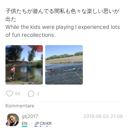
日本語
한국어
子供たちが遊んでる間私も色々な楽しい思いが
Русский
ไทย
出た
While the kids were playing I experienced lots
Indonesia
Italiano
of fun recollections.
Türkçe
Tiếng Việt
Português
66
3
Kommentare
gtj2017
2019.09.03 21:09
EN
JP
CN
KR