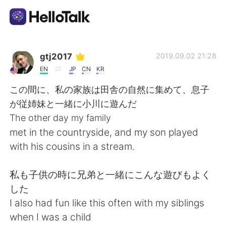
Sprachaustausch-App
gtj2017
2019.09.02 21:28
EN
JP
CN
KR
AI Grammar Checker
この間に、私の家族は田舎の自然に集めて、息子
が従姉妹と一緒に小川に遊んだ
Deutsch
The other day my family
met in the countryside, and my son played
with his cousins in a stream.
English
简体中文
私も子供の時に兄弟と一緒にこんな遊びもよく
繁體中文
Español
した
I also had fun like this often with my siblings
العربية
Français
when I was a child