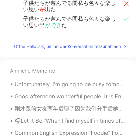
子供たちが遊んでる間私も色々な楽し
い思い
が
出た
子供たちが遊んでる間私も色々な楽し
い思い出
ができ
た
Öffne HelloTalk, um an der Konversation teilzunehmen
Ähnliche Momente
Unfortunately, I'm going to be busy tomorrow so I decided to celebrate Christmas today by making ...
Good afternoon wonderful people. It is English speaking practice time. Send me a message if you...
刚才跟前女友两年后聊了因为我们分手后她拉黑了。她是我的第一个女友，我在这个软件上认识她，以后她去澳大利亚读书了然后我们就分手了。她好惊讶知道我还在用这个软件。好像用这个软件已经6多年了。我201...
🎧Let It Be “When I find myself in times of trouble, Mother Mary comes to me, speaking words of ...
Common English Expression “Foodie" Foodie definition - A person having an avid interest in the ...