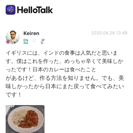
Приложение для Языкового Обмена
Keiren
2020.04.26 13:49
EN
JP
AI Grammar Checker
イギリスには、インドの食事は人気だと思いま
す。僕はこれを作った、めっちゃ辛くて美味しか
Русский
ったです！日本のカレーは食べたこと
があるけど、作る方法を知りません。でも、美
味しかったから日本にまた戻って食べてみたい
English
简体中文
です！
繁體中文
Español
العربية
Français