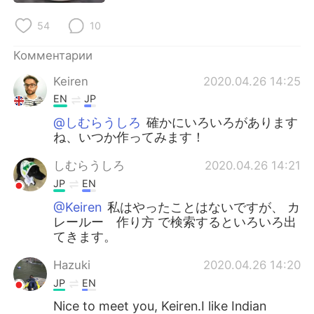
Deutsch
日本語
54
10
한국어
ไทย
Комментарии
Indonesia
Italiano
Keiren
2020.04.26 14:25
EN
JP
Türkçe
Tiếng Việt
@しむらうしろ
確かにいろいろがあります
ね、いつか作ってみます！
Português
しむらうしろ
2020.04.26 14:21
JP
EN
@Keiren
私はやったことはないですが、 カ
レールー 作り方 で検索するといろいろ出
てきます。
Hazuki
2020.04.26 14:20
JP
EN
Nice to meet you, Keiren.I like Indian