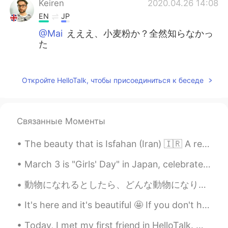
Keiren
2020.04.26 14:08
EN
JP
@Mai
えええ、小麦粉か？全然知らなかっ
た
Mai
2020.04.26 13:59
JP
EN
Откройте HelloTalk, чтобы присоединиться к беседе
たしか日本のカレーは小麦粉たっぷりなん
だよね😳
Связанные Моменты
Aaya
2020.04.26 13:54
JP
EN
The beauty that is Isfahan (Iran) 🇮🇷 A really gorgeous looking place イスファハン（イラン）の美しさ🇮🇷本当にゴージャスな...
Looks good 😍
March 3 is "Girls' Day" in Japan, celebrated with a festival called "Hina Matsuri" (Doll Festival...
tomo
2020.04.26 13:54
動物になれるとしたら、どんな動物になりたい？ 人間で生まれてよかったなぁと思うんやけど、今日暇すぎて、どの動物がいいかなとなぜかずっと考えよった🐷🙊🐱🦓🐡 とりあえず、小さな生き物やったら、食...
JP
EN
It's here and it's beautiful 🤩 If you don't hear from me in the next couple days weeeell you know...
イギリス
に
は、インド
の食事
は人気だ
と思います。
Today, I met my first friend in HelloTalk. we went got Coffee and ended up going to Izakaya and ...