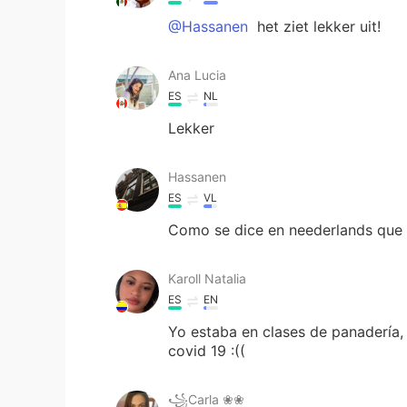
@Hassanen
het ziet lekker uit!
Ana Lucia
ES
NL
Lekker
Hassanen
ES
VL
Como se dice en neederlands que 
Karoll Natalia
ES
EN
Yo estaba en clases de panadería,
covid 19 :((
꧁Carla ❀❀