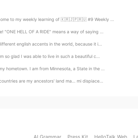
come to my weekly learning of 🇰🇷🇯🇵🇷🇺 #9 Weekly ...
ride! "ONE HELL OF A RIDE" means a way of saying ...
2021.05.21 16:42
ferent english accents in the world, because it i...
ivertido tú mensaje! Creo que ese también es mi
 so glad I was able to live in such a beautiful c...
 my hometown. I am from Minnesota, a State in the ...
2021.05.21 16:31
ountries are my ancestors' land ma... mi dispiace...
do, hecho por ti 😳se ven deliciosos. Felicidades.
2021.05.21 16:30
s y esponjosos! Desearía que me quedaran así 😓…me
ornear pan no es lo mío 😅😅😅
AI Grammar
Press Kit
HelloTalk Web
L