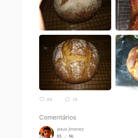
89
19
Comentários
jesus jimenez
ES
NL