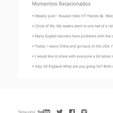
Momentos Relacionados
ES
EN
Vas aser un buen marido jajaja😄
Weekly post - Russian Hello HT friends 😄, Wel
Circle of life. My weeks went to one hell of a 
Mariel
ES
EN
Many English learners have problems with the dif
@Mayra Rodriguez
jajajaja que d
hobby, comerme los panes 😂😁🐷
Today, I leave China and go back to the USA. I'm
I would like to share with everyone a bit about
Laura García
ES
EN
Italy VS England What are you going for? Both c
Me encantaría probar un pan hornea
Marcela
ES
EN
Felicitaciones!! Se ven delicioso
encanta la cocina pero creo que h
Siga-nos