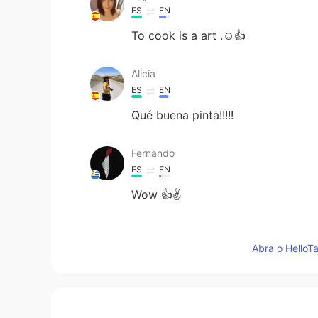
ES
EN
To cook is a art .☺👍
Alicia
ES
EN
Qué buena pinta!!!!!
Fernando
ES
EN
Wow 👍✌
Mayra Rodriguez
Abra o HelloTa
ES
EN
@Mariel
jejeje 😜
Verónica